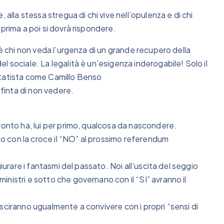
 alla stessa stregua di chi vive nell’opulenza e di chi
prima a poi si dovrà rispondere.
’è chi non veda l’urgenza di un grande recupero della
 sociale. La legalità è un’esigenza inderogabile! Solo il
Statista come Camillo Benso
 finta di non vedere.
ronto ha, lui per primo, qualcosa da nascondere.
nno con la croce il “NO” al prossimo referendum
iurare i fantasmi del passato. Noi all’uscita del seggio
nistri e sotto che governano con il “SI” avranno il
sciranno ugualmente a convivere con i propri “sensi di