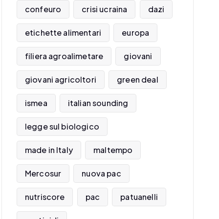
confeuro
crisi ucraina
dazi
etichette alimentari
europa
filiera agroalimetare
giovani
giovani agricoltori
green deal
ismea
italian sounding
legge sul biologico
made in Italy
maltempo
Mercosur
nuova pac
nutriscore
pac
patuanelli