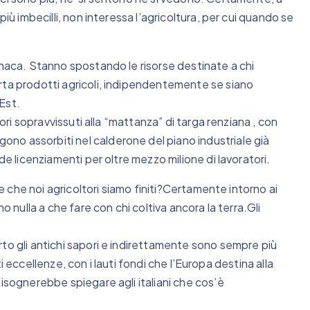
più imbecilli, non interessa l’agricoltura, per cui quando se
onaca. Stanno spostando le risorse destinate a chi
rta prodotti agricoli, indipendentemente se siano
’Est.
tori sopravvissuti alla “mattanza” di targa renziana , con
no assorbiti nel calderone del piano industriale già
de licenziamenti per oltre mezzo milione di lavoratori.
re che noi agricoltori siamo finiti?Certamente intorno ai
o nulla a che fare con chi coltiva ancora la terra.Gli
to gli antichi sapori e indirettamente sono sempre più
lti eccellenze, con i lauti fondi che l’Europa destina alla
bisognerebbe spiegare agli italiani che cos’è