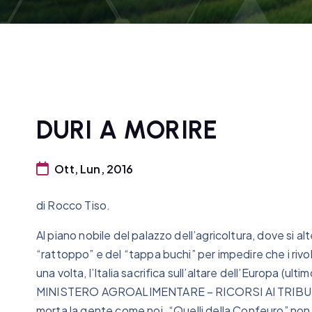
DURI A MORIRE
Ott, Lun, 2016
di Rocco Tiso.
Al piano nobile del palazzo dell’agricoltura, dove si alt
“rattoppo” e del “tappa buchi” per impedire che i rivol
una volta, l’Italia sacrifica sull’altare dell’Europa (
MINISTERO AGROALIMENTARE – RICORSI AI TRIBUNAL
morta la gente come noi. “Quelli della Confeuro” non 