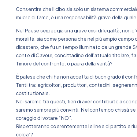
Consentire che il cibo sia solo un sistema commerciale,
muore di fame, è una responsabilità grave della quale 
Nel Paese serpeggia una grave crisi di legalità, non c
moralità, sia come persona che nel più ampio campo del
dicastero, che fu un tempo illuminato da un grande 
conte di Cavour, concittadino dell’attuale titolare, fa
Timore del confronto, o paura della verità?
È palese che chi ha non accetta di buon grado il conf
Tanti tra: agricoltori, produttori, contadini, segnera
costituzionale.
Noi saremo tra questi, fieri di aver contribuito a scong
saremo sempre più convinti. Nel contempo chissà se mi
coraggio di votare “NO”.
Rispetteranno coerentemente le linee di partito e riu
colpa”?