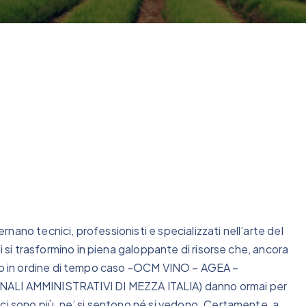
ernano tecnici, professionisti e specializzati nell’arte del
i si trasformino in piena galoppante di risorse che, ancora
ultimo in ordine di tempo caso -OCM VINO – AGEA –
I AMMINISTRATIVI DI MEZZA ITALIA) danno ormai per
ci sono più, ne’ si sentono né si vedono. Certamente, a