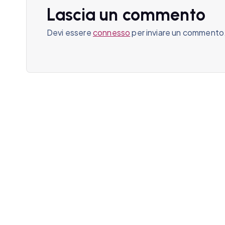
Lascia un commento
i
Devi essere
connesso
per inviare un commento
o
n
e
a
r
t
i
c
o