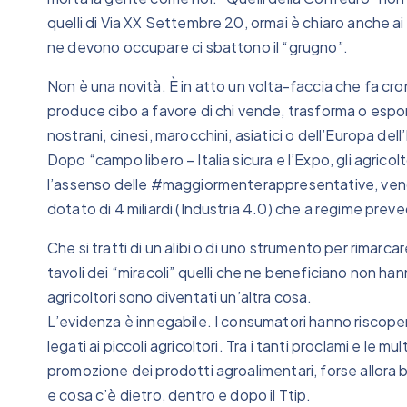
quelli di Via XX Settembre 20, ormai è chiaro anche ai 
ne devono occupare ci sbattono il “grugno”.
Non è una novità. È in atto un volta-faccia che fa cr
produce cibo a favore di chi vende, trasforma o espo
nostrani, cinesi, marocchini, asiatici o dell’Europa dell
Dopo “campo libero – Italia sicura e l’Expo, gli agricol
l’assenso delle #maggiormenterappresentative, vengo
dotato di 4 miliardi (Industria 4.0) che a regime preve
Che si tratti di un alibi o di uno strumento per rimarca
tavoli dei “miracoli” quelli che ne beneficiano non hann
agricoltori sono diventati un’altra cosa.
L’evidenza è innegabile. I consumatori hanno riscoper
legati ai piccoli agricoltori. Tra i tanti proclami e le mu
promozione dei prodotti agroalimentari, forse allora 
e cosa c’è dietro, dentro e dopo il Ttip.