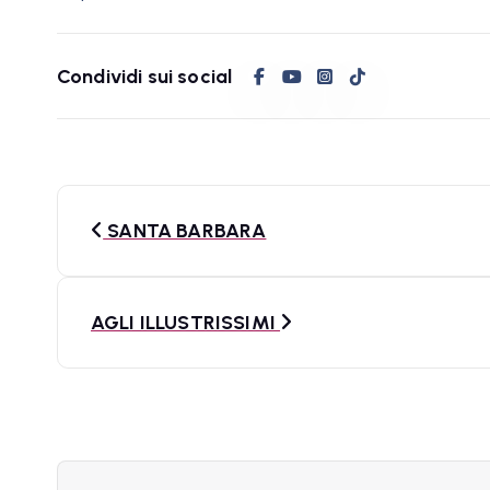
Condividi sui social
N
SANTA BARBARA
a
v
AGLI ILLUSTRISSIMI
i
g
a
z