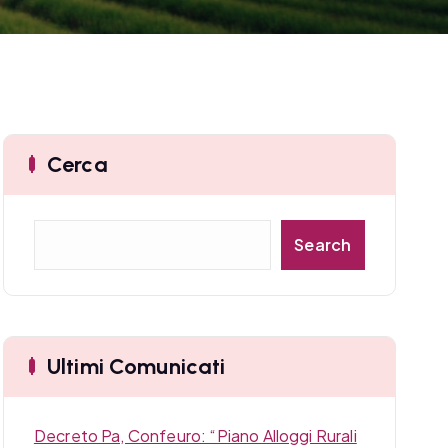
Cerca
C
Search
e
r
c
a
Ultimi Comunicati
Decreto Pa, Confeuro: “Piano Alloggi Rurali