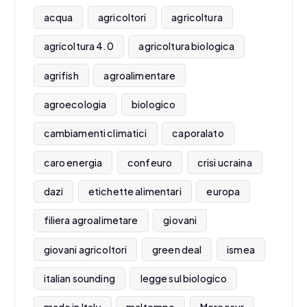
acqua
agricoltori
agricoltura
agricoltura 4.0
agricoltura biologica
agrifish
agroalimentare
agroecologia
biologico
cambiamenti climatici
caporalato
caro energia
confeuro
crisi ucraina
dazi
etichette alimentari
europa
filiera agroalimetare
giovani
giovani agricoltori
green deal
ismea
italian sounding
legge sul biologico