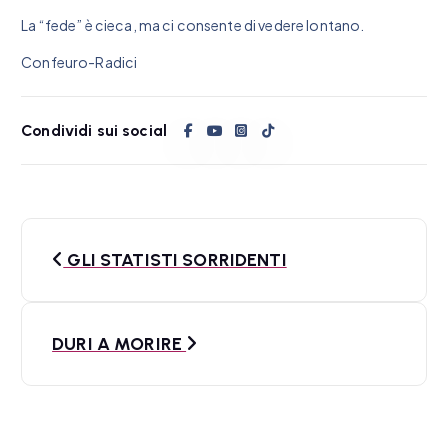
La “fede” è cieca, ma ci consente di vedere lontano.
Confeuro-Radici
Condividi sui social
N
GLI STATISTI SORRIDENTI
a
v
DURI A MORIRE
i
g
a