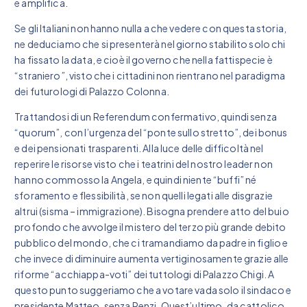
e amplifica.
Se gli Italiani non hanno nulla a che vedere con questa storia,
ne deduciamo che si presenterà nel giorno stabilito solo chi
ha fissato la data, e cioè il governo che nella fattispecie è
“straniero”, visto che i cittadini non rientrano nel paradigma
dei futurologi di Palazzo Colonna.
Trattandosi di un Referendum confermativo, quindi senza
“quorum”, con l’urgenza del “ponte sullo stretto”, dei bonus
e dei pensionati trasparenti. Alla luce delle difficoltà nel
reperire le risorse visto che i teatrini del nostro leader non
hanno commosso la Angela, e quindi niente “buffi” né
sforamento e flessibilità, se non quelli legati alle disgrazie
altrui (sisma – immigrazione). Bisogna prendere atto del buio
profondo che avvolge il mistero del terzo più grande debito
pubblico del mondo, che ci tramandiamo da padre in figlio e
che invece di diminuire aumenta vertiginosamente grazie alle
riforme “acchiappa-voti” dei tuttologi di Palazzo Chigi. A
questo punto suggeriamo che a votare vada solo il sindaco e
presidente Matteo, senza Renzi. Quest’ultimo, da cattolico