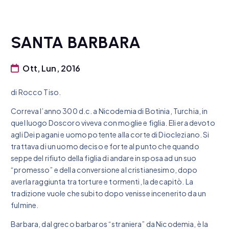
SANTA BARBARA
Ott, Lun, 2016
di Rocco Tiso.
Correva l’anno 300 d.c. a Nicodemia di Botinia, Turchia, in
quel luogo Doscoro viveva con moglie e figlia. Eli era devoto
agli Dei pagani e uomo potente alla corte di Diocleziano. Si
trattava di un uomo deciso e forte al punto che quando
seppe del rifiuto della figlia di andare in sposa ad un suo
“promesso” e della conversione al cristianesimo, dopo
averla raggiunta tra torture e tormenti, la decapitò. La
tradizione vuole che subito dopo venisse incenerito da un
fulmine.
Barbara, dal greco barbaros “straniera” da Nicodemia, è la