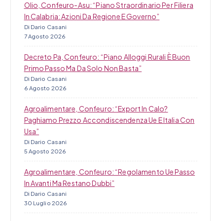
Olio, Confeuro-Asu: “Piano Straordinario Per Filiera
l
In Calabria: Azioni Da Regione E Governo”
i
Di Dario Casani
7 Agosto 2026
Decreto Pa, Confeuro: “Piano Alloggi Rurali È Buon
Primo Passo Ma Da Solo Non Basta”
Di Dario Casani
6 Agosto 2026
Agroalimentare, Confeuro: “Export In Calo?
Paghiamo Prezzo Accondiscendenza Ue E Italia Con
Usa”
Di Dario Casani
5 Agosto 2026
Agroalimentare, Confeuro: “Regolamento Ue Passo
In Avanti Ma Restano Dubbi”
Di Dario Casani
30 Luglio 2026