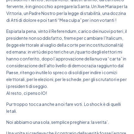
fervente, è in ginocchio a pregare la Santa. Un’Ave Maria per la
Vittoria, un Padre Nostro per la legge di stabilità, una dozzina
di Atti di dolore e poi tanti “Mea culpa” per i non votanti !
Espiata la pena, vinto il Referendum, carico dei nuovi poteri, il
presidente non soddisfatto, freme per cambiare l’Italicum,
(legge elettorale al vaglio della corte per incostituzionalità)
ed emana: in virtù dei poteri che un /quarto degli elettori mi
hanno conferito, dopo l’approvazione della nuova “carta” in
considerazione dell’alto livello di democrazia raggiunto dal
Paese, ritengo inutile lo spreco di soldi per indire i comizi
elettorali, per le elezioni, per le schede, per gli scrutatori e per
i presidenti di seggio.
Al resto, ci penso IO!
Purtroppo tocca anche a noi fare voti. Lo shock è di quelli
letali.
Noi abbiamo una sola, semplice preghiera: la verita’.
Una volta si credeva che il contrario della verità fosse l’errore,