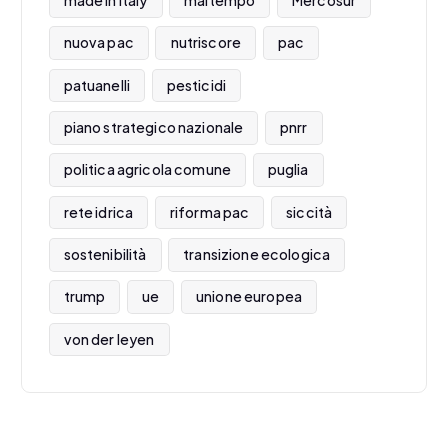
made in Italy
maltempo
Mercosur
nuova pac
nutriscore
pac
patuanelli
pesticidi
piano strategico nazionale
pnrr
politica agricola comune
puglia
rete idrica
riforma pac
siccità
sostenibilità
transizione ecologica
trump
ue
unione europea
von der leyen