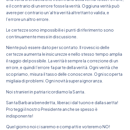
e il contrario di un errore fosse la verità. Oggi una verità può
avere per contrario un’altra verità altrettanto valida, e
l’errore un altro errore.
Le certezze sono impossibili e i punti di riferimento sono
continuamente messi in discussione.
Niente può essere dato per scontato. Il rovescio delle
certezze aumenta le insicurezze e nello stesso tempo amplia
il raggio del possibile. La verità è sempre la correzione di un
errore, e quindi l’errore fa parte della verità. Ogni verità che
scopriamo, misura il tasso delle conoscenze. Ogni scoperta
migliaia di problemi. Ogni novità supera ignoranza.
Noi stranieri in patria ricordiamo la Santa.
Santa Barbara benedetta, liberaci dal tuono e dalla saetta!
Proteggi il nostro Presidente anche se spesso è
indisponente!
Quel giorno noi ci saremo e compatti e voteremo NO!