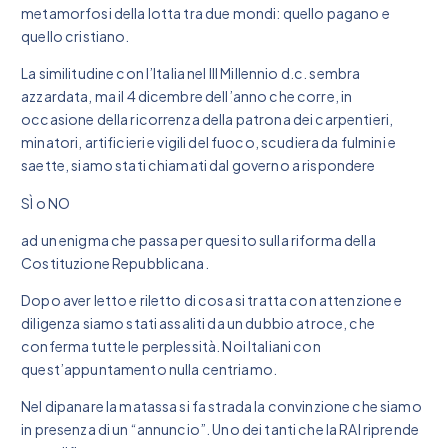
metamorfosi della lotta tra due mondi: quello pagano e
quello cristiano.
La similitudine con l’Italia nel lll Millennio d.c. sembra
azzardata, ma il 4 dicembre dell’anno che corre, in
occasione della ricorrenza della patrona dei carpentieri,
minatori, artificieri e vigili del fuoco, scudiera da fulmini e
saette, siamo stati chiamati dal governo a rispondere
SÌ o NO
ad un enigma che passa per quesito sulla riforma della
Costituzione Repubblicana.
Dopo aver letto e riletto di cosa si tratta con attenzione e
diligenza siamo stati assaliti da un dubbio atroce, che
conferma tutte le perplessità. Noi Italiani con
quest’appuntamento nulla centriamo.
Nel dipanare la matassa si fa strada la convinzione che siamo
in presenza di un “annuncio”. Uno dei tanti che la RAI riprende