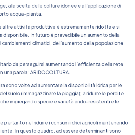
ge, alla scelta delle colture idonee e all’applicazione di
pporto acqua-pianta.
 le altre attività produttive è estremamente ridotta e si
lla disponibile. In futuro è prevedibile un aumento della
ei cambiamenti climatici, dell’aumento della popolazione
oritario da perseguirsi aumentando l’efficienza della rete
ne. In una parola: ARIDOCOLTURA.
ra sono volte ad aumentare la disponibilità idrica per le
el suolo (immagazzinare la pioggia); a ridurre le perdite
driche impiegando specie e varietà arido-resistenti e le
ste pertanto nel ridurre i consumi idrici agricoli mantenendo
mbiente. In questo quadro, ad essere determinanti sono