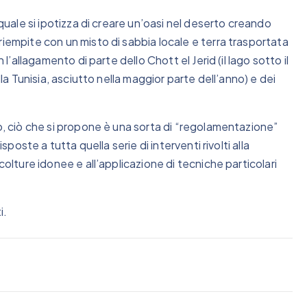
 quale si ipotizza di creare un’oasi nel deserto creando
riempite con un misto di sabbia locale e terra trasportata
 l’allagamento di parte dello Chott el Jerid (il lago sotto il
lla Tunisia, asciutto nella maggior parte dell’anno) e dei
to, ciò che si propone è una sorta di “regolamentazione”
sposte a tutta quella serie di interventi rivolti alla
colture idonee e all’applicazione di tecniche particolari
i.