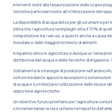
interventi rivolti alla tesaurizzazione delle scarse piog
tecniche particolari rivolte all’ottimizzazione del ra
La disponibilità di acqua dolce per gli usi umani e per
stima che l’agricoltura ne impieghi oltre il 70% di que
competizione tra i vari usi, e questo anche a causa d
mondiale e delle maggiori richieste di alimenti.
Il risparmio idrico in agricoltura è dunque un tema pri
distributiva dell’acqua e delle tecniche di irrigazio
Solitamente le strategie di produzione nell’aridocoltu
colture mediante apposite lavorazioni e sistemazioni d
di acqua e a ottimizzare l’utilizzazione delle risorse i
opportune agrotecniche.
Un obiettivo futuro prioritario per l’agricoltura consi
o incrementando le rese unitarie nel rispetto dell’a