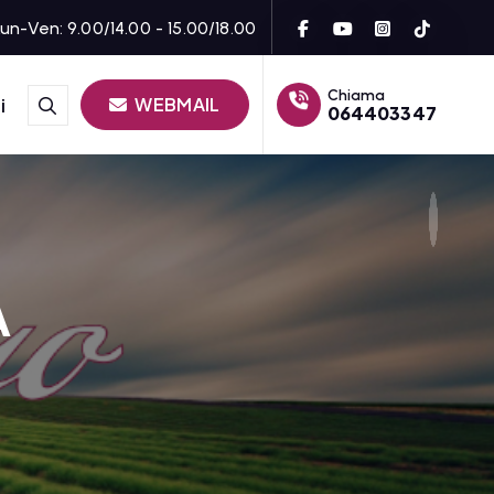
un-Ven: 9.00/14.00 - 15.00/18.00
Chiama
WEBMAIL
i
064403347
A