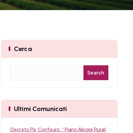
Cerca
C
Search
e
r
c
a
Ultimi Comunicati
Decreto Pa, Confeuro: “Piano Alloggi Rurali