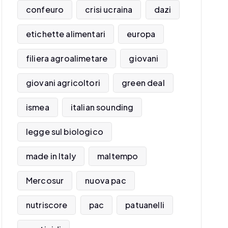
confeuro
crisi ucraina
dazi
etichette alimentari
europa
filiera agroalimetare
giovani
giovani agricoltori
green deal
ismea
italian sounding
legge sul biologico
made in Italy
maltempo
Mercosur
nuova pac
nutriscore
pac
patuanelli