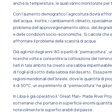
anche le temperature, le quali vanno monitorate per t
Con l’aumento demografico l’agricoltura dovrà affron
dell’acqua. Inoltre, i cambiamenti climatici, specialme
problema dell’approvvigionamento idrico, del degrado 
e delle condizioni socio-economiche. Si calcola che en
affrontare il problema della scarsità di acqua.
Già agli inizi degli anni ’80 si parlò di “permacoltura”
ricerche volte a consentire la coltivazione del terreno
nati in tale ambito ha creato una sabbia impermeabi
di fogli al di sotto della sabbia del deserto. Essa perm
regioni meridionali dell’Israele, dove le quantità di
è di 50°C, un esperimento di “permacoltura” ha già pr
In Libia è già operativo il “Great Man- Made River Proje
sotterranei che portano in superficie enormi quanti
notevolmente le superfici arabili del paese.