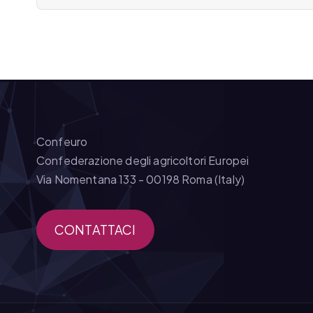
e
a
r
t
i
Confeuro
Confederazione degli agricoltori Europei
c
Via Nomentana 133 - 00198 Roma (Italy)
o
CONTATTACI
l
i