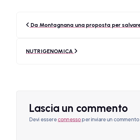
N
Da Montagnana una proposta per salvare 
a
v
NUTRIGENOMICA
i
g
a
z
Lascia un commento
i
Devi essere
connesso
per inviare un commento
o
n