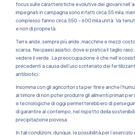
focus sulle caratteristiche evolutive dei giovani nell’a
impegnati in campagna sono infatti circa 55 mila, men
complesso fanno circa 550 – 600 mila unità. Va tenuto
e non di proprietà.
Terre aride, sempre più aride, macchine e mezzi cost
scarsa. Nei paesi asiatici, dove si pratica il taglio ra
vedere il verde. La preoccupazione è che nell’ecos
precedenti a causa dell’uso scriteriato dei fertilizzanti
antibiotici.
Insomma con gli agricoltori sta per finire anche l’humu
al timore di non poter produrre gli alimenti primari 
e tecnologiche di oggi permetterebbero di perseguire 
di garantire al contempo, nel rispetto della sostenibi
precipitazione piovosa.
In tali condizioni, dunque, le possibilità per l’esercizio