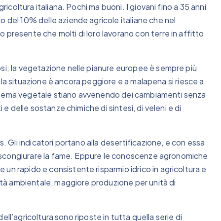
gricoltura italiana. Pochi ma buoni. I giovani fino a 35 anni
o del 10% delle aziende agricole italiane che nel
 presente che molti di loro lavorano con terre in affitto
osi; la vegetazione nelle pianure europee è sempre più
so, la situazione è ancora peggiore e a malapena si riesce a
istema vegetale stiano avvenendo dei cambiamenti senza
 e delle sostanze chimiche di sintesi, di veleni e di
s. Gli indicatori portano alla desertificazione, e con essa
per scongiurare la fame. Eppure le conoscenze agronomiche
un rapido e consistente risparmio idrico in agricoltura e
lità ambientale, maggiore produzione per unità di
 dell’agricoltura sono riposte in tutta quella serie di