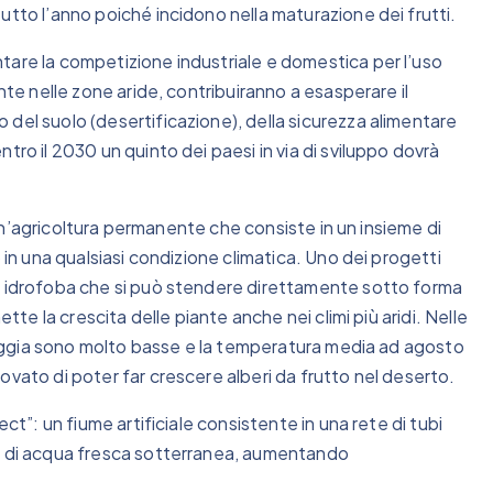
utto l’anno poiché incidono nella maturazione dei frutti.
tare la competizione industriale e domestica per l’uso
nte nelle zone aride, contribuiranno a esasperare il
del suolo (desertificazione), della sicurezza alimentare
tro il 2030 un quinto dei paesi in via di sviluppo dovrà
, un’agricoltura permanente che consiste in un insieme di
 in una qualsiasi condizione climatica. Uno dei progetti
le idrofoba che si può stendere direttamente sotto forma
ette la crescita delle piante anche nei climi più aridi. Nelle
 pioggia sono molto basse e la temperatura media ad agosto
ovato di poter far crescere alberi da frutto nel deserto.
ct”: un fiume artificiale consistente in una rete di tubi
tà di acqua fresca sotterranea, aumentando