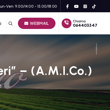
un-Ven: 9.00/14.00 - 15.00/18.00
Chiama
WEBMAIL
i
064403347
i” – (A.M.I.Co.)
)