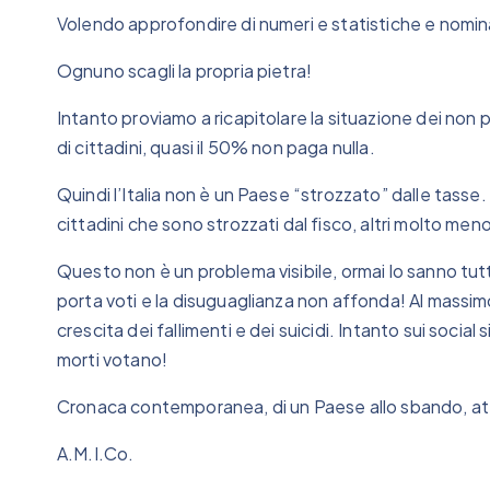
Volendo approfondire di numeri e statistiche e nominat
Ognuno scagli la propria pietra!
Intanto proviamo a ricapitolare la situazione dei non p
di cittadini, quasi il 50% non paga nulla.
Quindi l’Italia non è un Paese “strozzato” dalle tasse.
cittadini che sono strozzati dal fisco, altri molto meno,
Questo non è un problema visibile, ormai lo sanno tutt
porta voti e la disuguaglianza non affonda! Al massimo 
crescita dei fallimenti e dei suicidi. Intanto sui social
morti votano!
Cronaca contemporanea, di un Paese allo sbando, attes
A.M.I.Co.