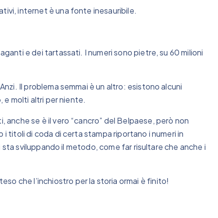
ivi, internet è una fonte inesauribile.
aganti e dei tartassati. I numeri sono pietre, su 60 milioni
 Anzi. Il problema semmai è un altro: esistono alcuni
 e molti altri per niente.
i, anche se è il vero “cancro” del Belpaese, però non
i titoli di coda di certa stampa riportano i numeri in
 si sta sviluppando il metodo, come far risultare che anche i
o che l’inchiostro per la storia ormai è finito!