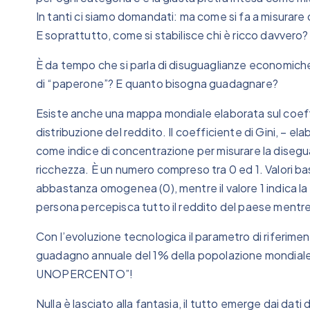
In tanti ci siamo domandati: ma come si fa a misurare qu
E soprattutto, come si stabilisce chi è ricco davvero?
È da tempo che si parla di disuguaglianze economiche a
di “paperone”? E quanto bisogna guadagnare?
Esiste anche una mappa mondiale elaborata sul coeffic
distribuzione del reddito. Il coefficiente di Gini, – el
come indice di concentrazione per misurare la disegua
ricchezza. È un numero compreso tra 0 ed 1. Valori ba
abbastanza omogenea (0), mentre il valore 1 indica l
persona percepisca tutto il reddito del paese mentre tu
Con l’evoluzione tecnologica il parametro di riferim
guadagno annuale del 1% della popolazione mondiale 
UNOPERCENTO”!
Nulla è lasciato alla fantasia, il tutto emerge dai dat