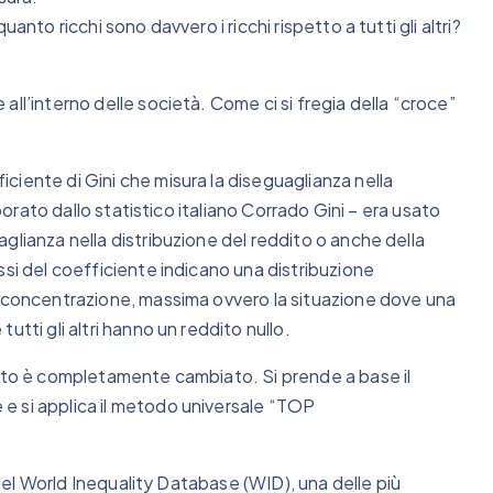
anto ricchi sono davvero i ricchi rispetto a tutti gli altri?
ll’interno delle società. Come ci si fregia della “croce”
iente di Gini che misura la diseguaglianza nella
aborato dallo statistico italiano Corrado Gini – era usato
glianza nella distribuzione del reddito o anche della
ssi del coefficiente indicano una distribuzione
a concentrazione, massima ovvero la situazione dove una
tti gli altri hanno un reddito nullo.
ento è completamente cambiato. Si prende a base il
e si applica il metodo universale “TOP
i del World Inequality Database (WID), una delle più