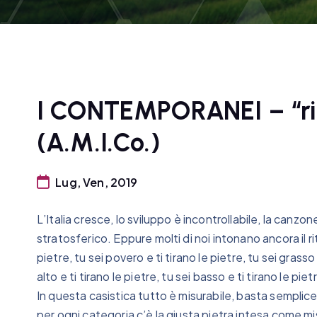
I CONTEMPORANEI – “ric
(A.M.I.Co.)
Lug, Ven, 2019
L’Italia cresce, lo sviluppo è incontrollabile, la canzo
stratosferico. Eppure molti di noi intonano ancora il rit
pietre, tu sei povero e ti tirano le pietre, tu sei grasso 
alto e ti tirano le pietre, tu sei basso e ti tirano le piet
In questa casistica tutto è misurabile, basta semplic
per ogni categoria c’è la giusta pietra intesa come mi