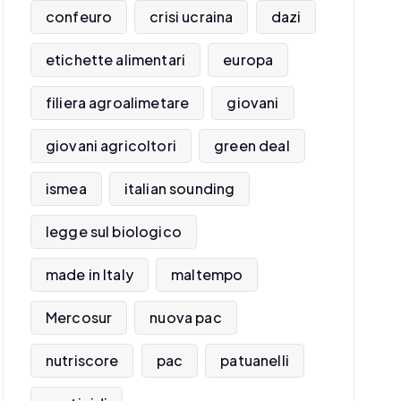
confeuro
crisi ucraina
dazi
etichette alimentari
europa
filiera agroalimetare
giovani
giovani agricoltori
green deal
ismea
italian sounding
legge sul biologico
made in Italy
maltempo
Mercosur
nuova pac
nutriscore
pac
patuanelli