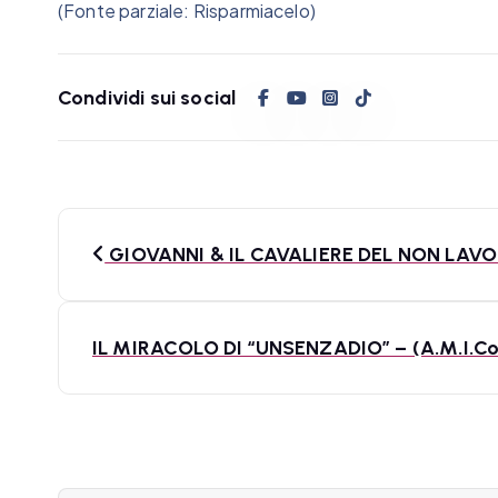
(Fonte parziale: Risparmiacelo)
Condividi sui social
N
GIOVANNI & IL CAVALIERE DEL NON LAVOR
a
v
IL MIRACOLO DI “UNSENZADIO” – (A.M.I.Co
i
g
a