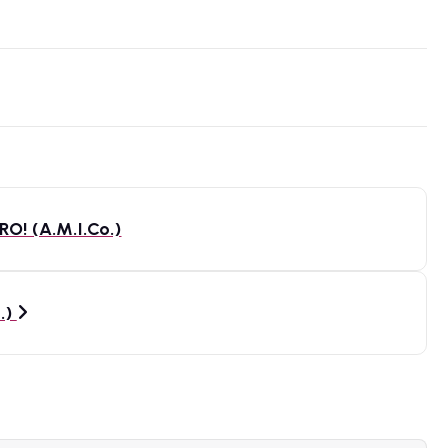
O! (A.M.I.Co.)
.)