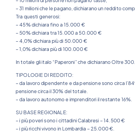
– 10 milioni di persone non pagano tasse;
– 31 milioni che le pagano, dichiarano un reddito compl
Tra questi generosi:
– 45% dichiara fino a 15.000 €
– 50% dichiara tra 15.000 a 50.000 €
– 4,0% dichiara più di 50.000 €
– 1,0% dichiara più di 100.000 €
In totale gli italo “Paperoni” che dichiarano Oltre 30
TIPOLOGIE DI REDDITO:
– da lavoro dipendente e da pensione sono circa l’84%
pensione circa il 30% del totale.
– da lavoro autonomo e imprenditori il restante 16%.
SU BASE REGIONALE:
– i più poveri sono i cittadini Calabresi – 14.500 €
– i più ricchi vivono in Lombardia – 25.000 €.