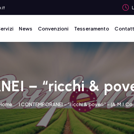
.it
L
ervizi
News
Convenzioni
Tesseramento
Contatt
 – “ricchi & pover
Home
I CONTEMPORANEI – “ricchi & poveri” – (A.M.I.Co.