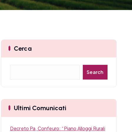
Cerca
C
Search
e
r
c
a
Ultimi Comunicati
Decreto Pa, Confeuro: “Piano Alloggi Rurali