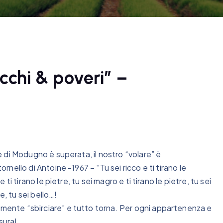
chi & poveri” –
ne di Modugno è superata, il nostro “volare” è
ornello di Antoine -1967 – “Tu sei ricco e ti tirano le
e ti tirano le pietre, tu sei magro e ti tirano le pietre, tu sei
re, tu sei bello…!
emente “sbirciare” e tutto torna. Per ogni appartenenza e
sura!