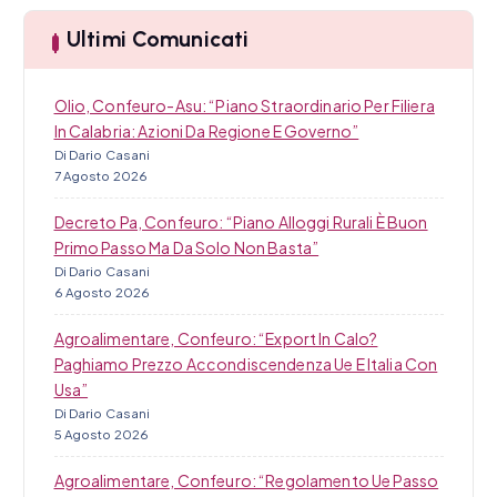
a
o
Ultimi Comunicati
l
i
Olio, Confeuro-Asu: “Piano Straordinario Per Filiera
In Calabria: Azioni Da Regione E Governo”
Di Dario Casani
7 Agosto 2026
Decreto Pa, Confeuro: “Piano Alloggi Rurali È Buon
Primo Passo Ma Da Solo Non Basta”
Di Dario Casani
6 Agosto 2026
Agroalimentare, Confeuro: “Export In Calo?
Paghiamo Prezzo Accondiscendenza Ue E Italia Con
Usa”
Di Dario Casani
5 Agosto 2026
Agroalimentare, Confeuro: “Regolamento Ue Passo