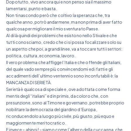
Dopotutto, vivo ancora qui e non penso sia il massimo
lamentarsi, punto e basta.
Non ti nascondo però che coltivo la speranza che, tra
qualche anno, potrò andarmene, ma non prima di aver fatto
qualcosa per migliorare il mio sventurato Paese.
Al di là quindi dei problemi che esistono nello Stivale e che
tutti conosciamo, credo che ci si possa focalizzare solo su
un aspetto che poi, a grandi linee, va a toccare tutti i settori:
politica, cultura, economia, lavoro.
Il vero problema che affligge l’Italia e che offende gli Italiani,
del quale vado sempre più convincendomi ed i fatti e gli
accadimenti dell’ultimo ventennio sono inconfutabili è: la
MANCANZA DI SERIETÀ.
Serietà è qualcosa di speciale e, ove adottata come forma
mentis degli “italiani” ed in primis, da coloro che, con
presunzione, sono al Timone e governano, potrebbe proprio
nobilitare la democrazia del giardino d’Europa,
riconducendolo a luogo più civile, più giusto, più equo e
maggiormente meritocratico.
E invece – ahinoi! – siamo come l’albero della cuccagna, che