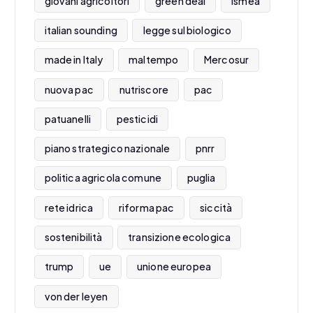
giovani agricoltori
green deal
ismea
italian sounding
legge sul biologico
made in Italy
maltempo
Mercosur
nuova pac
nutriscore
pac
patuanelli
pesticidi
piano strategico nazionale
pnrr
politica agricola comune
puglia
rete idrica
riforma pac
siccità
sostenibilità
transizione ecologica
trump
ue
unione europea
von der leyen