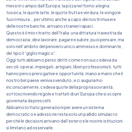
messi in campo dall’Europa: la pizza nel forno a legna
tossica, le quote latte, le quote frutta e verdura, le vongole
fuori misura … per ultimo anche a capo dei nostri musei e
delle nostre banche, arrivano stranieri rapaci.
Questo è il mio ritratto dell’Italia: una dittatura travestita da
democrazia; devi lavorare, pagare e subire; puoi pensare, ma
solo nell’ambito del pensiero unico ammesso e dominante,
del tipo il “giglio magico”.
Oggi tutti abbiamo perso diritti come non succedeva da
secoli: operai, impiegati, artigiani, liberi professionisti, tutti
hanno perso prerogative e opportunità, mano a mano che il
nostro bel paese veniva svenduto, e ci auguriamo
inconsciamente, cedeva quote della propria sovranità,
sottoscrivendo regole e trattati di un’Europa che si scopre
governata da prescelti.
Abbiamo lottato generazioni per avere un sistema
democratico e adesso ne resta solo un pallido simulacro
perché le decisioni arrivano dall’estero e le nostre istituzioni
si limitano ad osservarle.