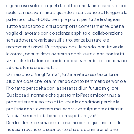
è generoso solo con quelli facoltosi che fanno carriera e con
i soldi vanno avanti fino a quando si realizzano e ottengono la
patente di «BUFFONI», sempre pronti per tutte le stagioni.
Tutto a discapito di chi si comporta correttamente, che ha
voglia di lavorare con coscienza e spirito di collaborazione,
senza dover prevaricare sull’altro, senza bustarelle e
raccomandazioni!! Purtroppo, così facendo, non trova da
lavorare, oppure deve lavorare a pochi euro e con contratti
viziati che ti illudono e contemporaneamente ti condannano
ad una eterna precarietà .
Ormai sono oltre gli “anta” , tutta la vita passata sui libri a
studiare cose che, ora, mi rendo conto nemmeno servono e
l’ho fatto per scelta con la speranza di un futuro migliore.
Qualcosa di normale che questo mio Paese mi continua a
promettere ma, sotto sotto, crea le condizioni perché la
profezia non si avvererà mai, senza avere il pudore di dirmi in
faccia, “se non ti sta bene, non aspettare, vai!”.
Dentro di me c’è amarezza, forse ho perso quel minimo di
fiducia, rilevando lo sconcerto che predomina anche nel