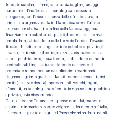
fondato sui clan, le famiglie, le cordate, gli ingranaggi
burocratici, l’inefficienza tecnologica, il dissesto
idrogeologico, l’obsolescenza delle infrastrutture, la
criminalità organizzata, la truffa politica come l’ultimo
referendum che ha fatto la fine della famosa legge sul
finanziamento pubblico dei partiti, il non mantenere mai la
parola data, l’abbandono delle forze dell’ordine, l’evasione
fiscale, il banditismo in ogni settore pubblico e privato, il
ricatto, l’estorsione, il pettegolezzo, la distruzione della
scuola pubblica in ogni sua forma, l’abbandono dei nostri
beni culturali, l’ingessatura del mondo del lavoro, il
precariato straccione, un cattolicesimo reazionario,
l’inganno agli immigrati, i sindacati accondiscendenti, dei
partiti (sinistra e destra) impresentabili, vecchi, logori,
sfiancati, un tuttologismo sfrenato in ogni settore pubblico
e privato, e via discorrendo.
Caro, carissimo Te, anch’io la penso come lui, ma non mi
esprimerò in maniera troppo volgare in riferimento all’Italia,
né credo sia giusto denigrare il Paese che mi ha dato i natali.