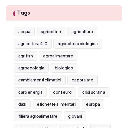
Tags
acqua
agricoltori
agricoltura
agricoltura 4.0
agricoltura biologica
agrifish
agroalimentare
agroecologia
biologico
cambiamenti climatici
caporalato
caro energia
confeuro
crisi ucraina
dazi
etichette alimentari
europa
filiera agroalimetare
giovani