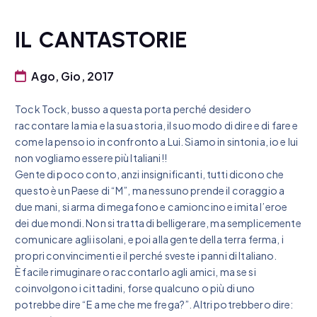
IL CANTASTORIE
Ago, Gio, 2017
Tock Tock, busso a questa porta perché desidero
raccontare la mia e la sua storia, il suo modo di dire e di fare e
come la penso io in confronto a Lui. Siamo in sintonia, io e lui
non vogliamo essere più Italiani!!
Gente di poco conto, anzi insignificanti, tutti dicono che
questo è un Paese di “M”, ma nessuno prende il coraggio a
due mani, si arma di megafono e camioncino e imita l’eroe
dei due mondi. Non si tratta di belligerare, ma semplicemente
comunicare agli isolani, e poi alla gente della terra ferma, i
propri convincimenti e il perché sveste i panni di Italiano.
È facile rimuginare o raccontarlo agli amici, ma se si
coinvolgono i cittadini, forse qualcuno o più di uno
potrebbe dire “E a me che me frega?”. Altri potrebbero dire: