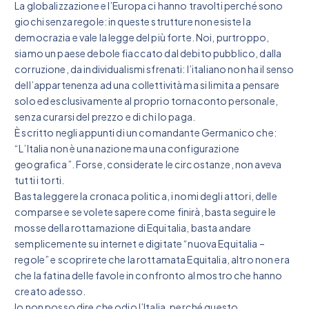
La globalizzazione e l’Europa ci hanno travolti perché sono
giochi senza regole: in queste strutture non esiste la
democrazia e vale la legge del più forte. Noi, purtroppo,
siamo un paese debole fiaccato dal debito pubblico, dalla
corruzione, da individualismi sfrenati: l’italiano non ha il senso
dell’appartenenza ad una collettività ma si limita a pensare
solo ed esclusivamente al proprio tornaconto personale,
senza curarsi del prezzo e di chi lo paga.
È scritto negli appunti di un comandante Germanico che:
“L’Italia non è una nazione ma una configurazione
geografica”. Forse, considerate le circostanze, non aveva
tutti i torti.
Basta leggere la cronaca politica, i nomi degli attori, delle
comparse e se volete sapere come finirà, basta seguire le
mosse della rottamazione di Equitalia, basta andare
semplicemente su internet e digitate “nuova Equitalia –
regole” e scoprirete che la rottamata Equitalia, altro non era
che la fatina delle favole in confronto al mostro che hanno
creato adesso.
Io non posso dire che odio l’Italia, perché questo