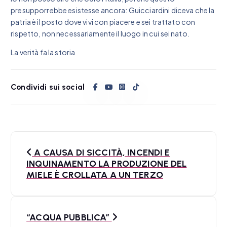
presupporrebbe esistesse ancora: Guicciardini diceva che la
patria è il posto dove vivi con piacere e sei trattato con
rispetto, non necessariamente il luogo in cui sei nato.
La verità fa la storia
Condividi sui social
N
A CAUSA DI SICCITÀ, INCENDI E
a
INQUINAMENTO LA PRODUZIONE DEL
MIELE È CROLLATA A UN TERZO
v
i
“ACQUA PUBBLICA”
g