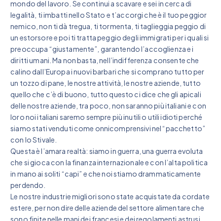
mondo del lavoro. Se continui a scavare e sei in cerca di
legalità, ti imbatti nello Stato e t’accorgi che è il tuo peggior
nemico, non ti dà tregua, ti tormenta, ti taglieggia peggio di
un estorsore e poi ti tratta peggio degli immigrati per i quali si
preoccupa “giustamente”, garantendo l’accoglienza e i
diritti umani. Ma non basta, nell’indifferenza consente che
calino dall’Europa i nuovi barbari che si comprano tutto per
un tozzo di pane, le nostre attività, le nostre aziende, tutto
quello che c’è di buono, tutto questo ci dice che gli apicali
delle nostre aziende, tra poco, non saranno più italiani e con
loro noi italiani saremo sempre più inutili o utili idioti perché
siamo stati venduti come onnicomprensivi nel “pacchetto”
con lo Stivale.
Questa è l’amara realtà: siamo in guerra, una guerra evoluta
che si gioca con la finanza internazionale e con l’alta politica
in mano ai soliti “capi” e che noi stiamo drammaticamente
perdendo.
Le nostre industrie migliori sono state acquistate da cordate
estere, per non dire delle aziende del settore alimentare che
sono finite nelle mani dei francesi e dei regolamenti astrusi