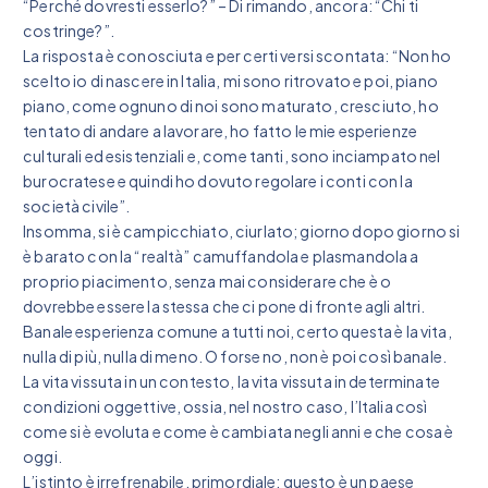
“Perché dovresti esserlo?” – Di rimando, ancora: “Chi ti
costringe?”.
La risposta è conosciuta e per certi versi scontata: “Non ho
scelto io di nascere in Italia, mi sono ritrovato e poi, piano
piano, come ognuno di noi sono maturato, cresciuto, ho
tentato di andare a lavorare, ho fatto le mie esperienze
culturali ed esistenziali e, come tanti, sono inciampato nel
burocratese e quindi ho dovuto regolare i conti con la
società civile”.
Insomma, si è campicchiato, ciurlato; giorno dopo giorno si
è barato con la “realtà” camuffandola e plasmandola a
proprio piacimento, senza mai considerare che è o
dovrebbe essere la stessa che ci pone di fronte agli altri.
Banale esperienza comune a tutti noi, certo questa è la vita,
nulla di più, nulla di meno. O forse no, non è poi così banale.
La vita vissuta in un contesto, la vita vissuta in determinate
condizioni oggettive, ossia, nel nostro caso, l’Italia così
come si è evoluta e come è cambiata negli anni e che cosa è
oggi.
L’istinto è irrefrenabile, primordiale; questo è un paese