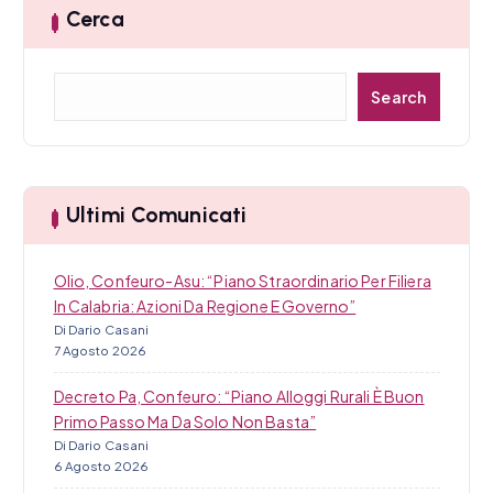
Cerca
a
r
C
Search
t
e
r
i
c
a
c
Ultimi Comunicati
o
Olio, Confeuro-Asu: “Piano Straordinario Per Filiera
l
In Calabria: Azioni Da Regione E Governo”
i
Di Dario Casani
7 Agosto 2026
Decreto Pa, Confeuro: “Piano Alloggi Rurali È Buon
Primo Passo Ma Da Solo Non Basta”
Di Dario Casani
6 Agosto 2026