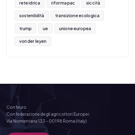
rete idrica
riforma pac
siccità
sostenibilità
transizione ecologica
trump
ue
unione europea
von der leyen
Confeuro
Confederazione degli agricoltori Europei
Via Nomentana 133 - 00198 Roma (Italy)