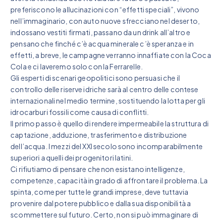
preferiscono le allucinazioni con “effetti speciali”, vivono
nell’immaginario, con auto nuove sfrecciano nel deserto,
indossano vestiti firmati, passano da un drink all’altro e
pensano che finché c’è acqua minerale c’è speranza e in
effetti, a breve, le campagne verranno innaffiate con la Coca
Cola e ci laveremo solo con la Ferrarelle.
Gli esperti di scenari geopolitici sono persuasi che il
controllo delle riserve idriche sarà al centro delle contese
internazionali nel medio termine, sostituendo la lotta per gli
idrocarburi fossili come causa di conflitti.
Il primo passo è quello di rendere impermeabile la struttura di
captazione, adduzione, trasferimento e distribuzione
dell’acqua. I mezzi del XXI secolo sono incomparabilmente
superiori a quelli dei progenitori latini.
Ci rifiutiamo di pensare che non esistano intelligenze,
competenze, capacità in grado di affrontare il problema. La
spinta, come per tutte le grandi imprese, deve tuttavia
provenire dal potere pubblico e dalla sua disponibilità a
scommettere sul futuro. Certo, non si può immaginare di