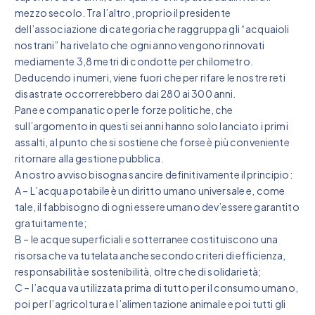
mezzo secolo. Tra l’altro, proprio il presidente
dell’associazione di categoria che raggruppa gli “acquaioli
nostrani” ha rivelato che ogni anno vengono rinnovati
mediamente 3,8 metri di condotte per chilometro.
Deducendo i numeri, viene fuori che per rifare le nostre reti
disastrate occorrerebbero dai 280 ai 300 anni.
Pane e companatico per le forze politiche, che
sull’argomento in questi sei anni hanno solo lanciato i primi
assalti, al punto che si sostiene che forse è più conveniente
ritornare alla gestione pubblica.
A nostro avviso bisogna sancire definitivamente il principio:
A – L’acqua potabile è un diritto umano universale e, come
tale, il fabbisogno di ogni essere umano dev’essere garantito
gratuitamente;
B – le acque superficiali e sotterranee costituiscono una
risorsa che va tutelata anche secondo criteri di efficienza,
responsabilità e sostenibilità, oltre che di solidarietà;
C – l’acqua va utilizzata prima di tutto per il consumo umano,
poi per l’agricoltura e l’alimentazione animale e poi tutti gli