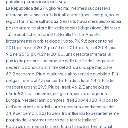
pubblico più prezioso per la vita.
La Repubblica del 27 luglio recita: “Nei mesi successivi al
referendum vennero affidati, all’autorità per l’energia, poteri
regolatori anche sull’acqua. Senza tuttavia che questo abbia
posto un argine ai profitti delle società di gestione, del resto
tutte pubbliche, e soprattutto alle tariffe. Andate
letteralmente in orbita dopo il voto. Più 9,8 per cento nel
2011, più 5,5 nel 2012, più 7,3 nel 2013, più 6,1 nel 2014, più
9,2 nel 2015, più 4,2 nel 2016 …. una crescita sfrenata, al
punto da portare l’incremento delle tariffe dell’acqua nel
decennio concluso alla fine del 2016 a uno spettacolare
89,2 per cento. Più di qualunque altro servizio pubblico. Più
del gas, fermo al 7,3 per cento. Più della luce: 24,4. Più dei
trasporti urbani: 29,5. Più dei treni: 46,2. E anche più dei
rifiuti: 52,1. Un aumento, per giunta, senza paragoni in
Europa. Nei dieci anni compresi fra il 2004 e il 2014, il costo
dell’acqua nell’area dell’euro è cresciuto mediamente del
34,9 per cento: un dato peraltro influenzato pesantemente
proprio dall’enorme rincaro delle tariffe italiane”.
Poco più di un mese fa, uno studio targato International