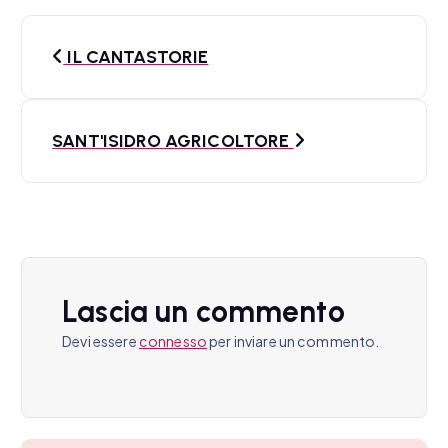
N
IL CANTASTORIE
a
v
SANT'ISIDRO AGRICOLTORE
i
g
a
z
Lascia un commento
i
Devi essere
connesso
per inviare un commento.
o
n
e