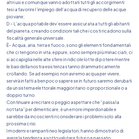
altri usi e comunque vanno adottati tutti gli accorgimenti
tesi a favorire l’impiego dell’acqua di recupero delle acque
piovane;
D – L’acqua potabile dev’essere assicurata a tutti gli abitanti
del pianeta, creando condizioni tali che i costi ricadono sulla
fiscalità generale universale.
È- Acqua, aria, terra e fuoco, sono gli elementi fondamentali
che ci tengono in vita, eppure, sono sempre più minacciati, ci
si accapiglia nelle alte sfere in ridicole lotte di potere mentre
le basi della nostra esistenza stanno drammaticamente
crollando. Se ad esempio non avremo acqua per vivere,
servirà infatti a ben poco sapere se in futuro saremo derubati
da un sistema elettorale maggioritario o proporzionale o a
doppio turno.
Continuare a recitare o peggio aspettare che “passa la
nottata” per dimenticare, è un errore imperdonabile e
sarebbe da incoscienti riconsiderare i problemi solo alla
prossima crisi.
I moderni e rampanti neo legislatori, hanno dimostrato di
avere la tendenza a sottovalutare futuro e passato,