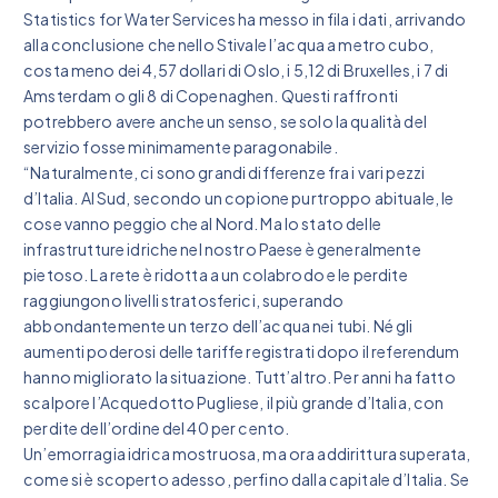
Statistics for Water Services ha messo in fila i dati, arrivando
alla conclusione che nello Stivale l’acqua a metro cubo,
costa meno dei 4,57 dollari di Oslo, i 5,12 di Bruxelles, i 7 di
Amsterdam o gli 8 di Copenaghen. Questi raffronti
potrebbero avere anche un senso, se solo la qualità del
servizio fosse minimamente paragonabile.
“Naturalmente, ci sono grandi differenze fra i vari pezzi
d’Italia. Al Sud, secondo un copione purtroppo abituale, le
cose vanno peggio che al Nord. Ma lo stato delle
infrastrutture idriche nel nostro Paese è generalmente
pietoso. La rete è ridotta a un colabrodo e le perdite
raggiungono livelli stratosferici, superando
abbondantemente un terzo dell’acqua nei tubi. Né gli
aumenti poderosi delle tariffe registrati dopo il referendum
hanno migliorato la situazione. Tutt’altro. Per anni ha fatto
scalpore l’Acquedotto Pugliese, il più grande d’Italia, con
perdite dell’ordine del 40 per cento.
Un’emorragia idrica mostruosa, ma ora addirittura superata,
come si è scoperto adesso, perfino dalla capitale d’Italia. Se