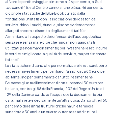
al Nord le perdite viaggiano intorno al 26 per cento, al Sud
toccano il 45, e al Centro vanno anche più su: 46 per cento,
dicono le statistiche del Blue Book curato dalla
fondazione Utilitatis con l’associazione dei gestori del
servizio idrico. I buchi, dunque, si sono evidentemente
allargati ancora a dispetto degli aumenti tariffari.
Alimentando il sospetto dei difensori dell’acqua pubblica
senza se e senza ma: e cioè che i rincari non siano stati
utilizzati (se non marginalmente) per investire nelle reti, ridurre
le perdite e migliorare la qualità del servizio, ma per sistemare
i bilanci”.
Le statistiche indicano che per normalizzare le reti sarebbero
necessari investimenti per 5 miliardi l’anno, circa 80 euro per
abitante. Indipendentemente da tutto, realmente nel
Belpaese gli attuali investimenti non superano i 30 euro per
italiano, contro gli 88 della Francia, i 102 del Regno Unito e i
129 della Danimarca: dove l’acqua costa decisamente più
cara, ma la rete è decisamente un’altra cosa. Da noi oltre il 60
per cento delle infrastrutture idriche ha un’età media
superiore a 30 anni, e un quarto oltrepassa addirittura il