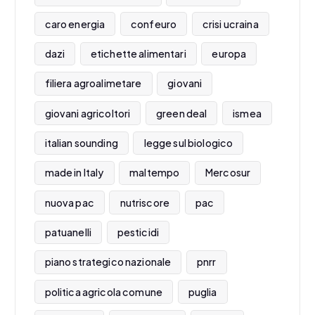
caro energia
confeuro
crisi ucraina
dazi
etichette alimentari
europa
filiera agroalimetare
giovani
giovani agricoltori
green deal
ismea
italian sounding
legge sul biologico
made in Italy
maltempo
Mercosur
nuova pac
nutriscore
pac
patuanelli
pesticidi
piano strategico nazionale
pnrr
politica agricola comune
puglia