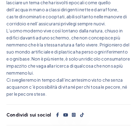
lasciare un tema che ha risvolti epocali come quello
dell’acqua in mano a classi dirigenti inette ed arraffone,
caste di nominati e cooptati, abili soltanto nelle manovre di
corridoio e nell’assicurarsi privilegi sempre nuovi.
L’uomo moderno vive così lontano dalla natura, chiuso in
edifici davanti ad uno schermo, che non concepisce più
nemmeno che è la stessa natura a farlo vivere. Prigioniero del
suo mondo artificiale e di plastica ha perso ogni riferimento
e ogni base. Non è più niente, è solo un ridicolo consumatore
impazzito che vaga alla ricerca di qualcosa che non sa più
nemmeno lui.
Ci sveglieremo in tempo dall’incantesimo visto che senza
acqua non c’è possibilità di vita né per chi tosa le pecore, né
per le pecore stese.
Condividi sui social