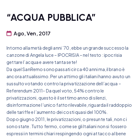
“ACQUA PUBBLICA”
Ago, Ven, 2017
Intorno alla metà degli anni ’70, ebbe un grande successo la
canzone di Angela luce – IPOCRISIA – nel testo : ipocrisia
gettare l’acqua e avere tanta sete!
Da quel SanRemo sono passati circa 40 anni ma,il brano è
ancora attualissimo. Per un attimo gli italiani hanno avuto un
sussulto votando contro la privatizzazione dell’acqua –
Referendum 2011- Da quel voto, 54% contro le
privatizzazioni, questo è il settimo anno di silenzi,
disinformazione l’unico fatto rilevabile, riguarda il raddoppio
delle tariffe e l’aumento dei costi quasi del 100%.
Dopo giugno 2011, le privatizzazioni, o presunte tali, non ci
sono state. Tutto fermo, come se gli Italiani non si fossero
espressi in termini chiari respingendo ogni attacco al bene