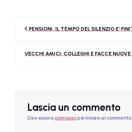
N
PENSIONI, IL TEMPO DEL SILENZIO E' FIN
a
v
VECCHI AMICI, COLLEGHI E FACCE NUOVE
i
g
a
z
Lascia un commento
i
Devi essere
connesso
per inviare un commento
o