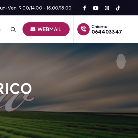
un-Ven: 9.00/14.00 - 15.00/18.00
Chiama
WEBMAIL
i
064403347
RICO