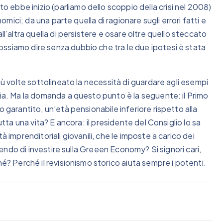
ebbe inizio (parliamo dello scoppio della crisi nel 2008)
nomici; da una parte quella di ragionare sugli errori fatti e
ll’altra quella di persistere e osare oltre quello steccato
ssiamo dire senza dubbio che tra le due ipotesi è stata
più volte sottolineato la necessità di guardare agli esempi
nia. Ma la domanda a questo punto è la seguente: il Primo
o garantito, un’età pensionabile inferiore rispetto alla
utta una vita? E ancora: il presidente del Consiglio lo sa
à imprenditoriali giovanili, che le imposte a carico dei
liendo di investire sulla Greeen Economy? Si signori cari,
hé? Perché il revisionismo storico aiuta sempre i potenti.