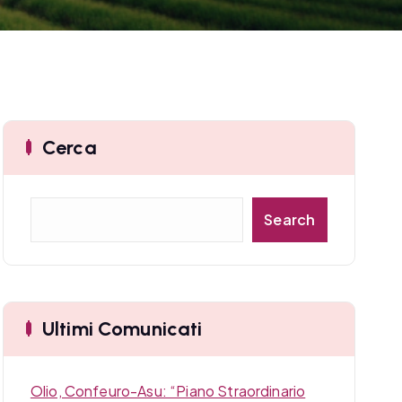
Cerca
C
Search
e
r
c
a
Ultimi Comunicati
Olio, Confeuro-Asu: “Piano Straordinario