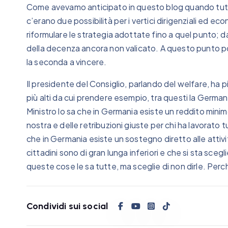
Come avevamo anticipato in questo blog quando tutto 
c’erano due possibilità per i vertici dirigenziali ed eco
riformulare le strategia adottate fino a quel punto; da
della decenza ancora non valicato. A questo punto po
la seconda a vincere.
Il presidente del Consiglio, parlando del welfare, ha 
più alti da cui prendere esempio, tra questi la Germa
Ministro lo sa che in Germania esiste un reddito minim
nostra e delle retribuzioni giuste per chi ha lavorato t
che in Germania esiste un sostegno diretto alle attivit
cittadini sono di gran lunga inferiori e che si sta sceg
queste cose le sa tutte, ma sceglie di non dirle. Perc
Condividi sui social