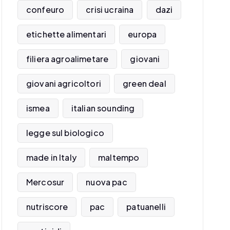
confeuro
crisi ucraina
dazi
etichette alimentari
europa
filiera agroalimetare
giovani
giovani agricoltori
green deal
ismea
italian sounding
legge sul biologico
made in Italy
maltempo
Mercosur
nuova pac
nutriscore
pac
patuanelli