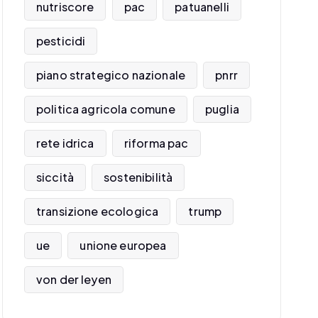
nutriscore
pac
patuanelli
pesticidi
piano strategico nazionale
pnrr
politica agricola comune
puglia
rete idrica
riforma pac
siccità
sostenibilità
transizione ecologica
trump
ue
unione europea
von der leyen