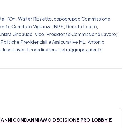
ità: l’On. Walter Rizzetto, capogruppo Commissione
dente Comitato Vigilanza INPS; Renato Loiero,
i; Chiara Gribaudo, Vice-Presidente Commissione Lavoro;
 Politiche Previdenziali e Assicurative ML; Antonio
uso i lavori il coordinatore del raggruppamento
 ANNICONDANNIAMO DECISIONE PRO LOBBY E