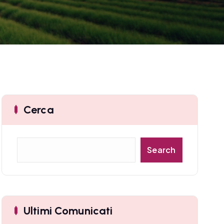
Cerca
C
Search
e
r
c
a
Ultimi Comunicati