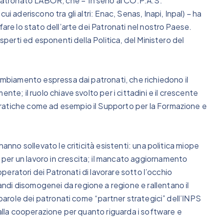
l Patronato LABOR, che – in seno al CO.P.A.S.
i aderiscono tra gli altri: Enac, Senas, Inapi, Inpal) – ha
fare lo stato dell’arte dei Patronati nel nostro Paese.
esperti ed esponenti della Politica, del Ministero del
cambiamento espressa dai patronati, che richiedono il
nte; il ruolo chiave svolto per i cittadini e il crescente
ratiche come ad esempio il Supporto per la Formazione e
hanno sollevato le criticità esistenti: una politica miope
per un lavoro in crescita; il mancato aggiornamento
 operatori dei Patronati di lavorare sotto l’occhio
di disomogenei da regione a regione e rallentano il
a parole dei patronati come “partner strategici” dell’INPS
dalla cooperazione per quanto riguarda i software e