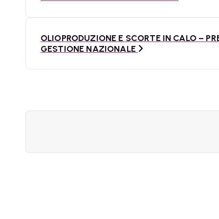
v
i
OLIOPRODUZIONE E SCORTE IN CALO – PRE
GESTIONE NAZIONALE
g
a
z
i
o
n
e
a