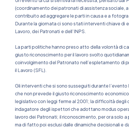
Un evento di cui si sentiva la necessità, pensato da
(coordinamento dei patronati di assistenza sociale, a cu
contribuito ad aggregare le parti in causa e a fotogra
Durante la giornata ci sono stati interventi chiave di 
Lavoro, dei Patronati e dell’INPS.
La parti politiche hanno preso atto della volontà di 
giusto riconoscimento per il lavoro svolto quotidianame
coinvolgimento del Patronato nell’espletamento di p
il Lavoro (SFL).
Gli interventi che si sono susseguiti durante l’evento 
che non prevede il giusto riconoscimento economico 
legislativo con leggi ferme al 2001; la difficoltà degli
indagatore degli ispettori che adottano modus operan
lavoro dei Patronati; il riconoscimento, per ora solo 
ma di fatto poi esclusi dalle dinamiche decisionali e 