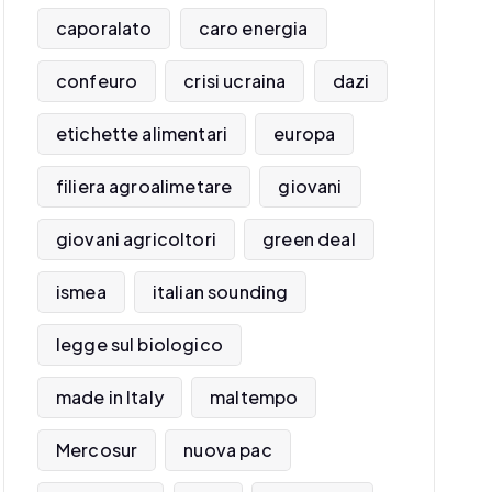
caporalato
caro energia
confeuro
crisi ucraina
dazi
etichette alimentari
europa
filiera agroalimetare
giovani
giovani agricoltori
green deal
ismea
italian sounding
legge sul biologico
made in Italy
maltempo
Mercosur
nuova pac