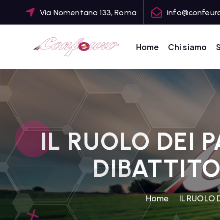
S
Via Nomentana 133, Roma
info@confeuro
k
i
p
Home
Chi siamo
S
t
CONFEDERAZIONE DEGLI AGRICOLTORI EUROPEI E DEL MONDO
o
c
o
n
t
IL RUOLO DEI 
e
n
DIBATTITO
t
Home
IL RUOLO 