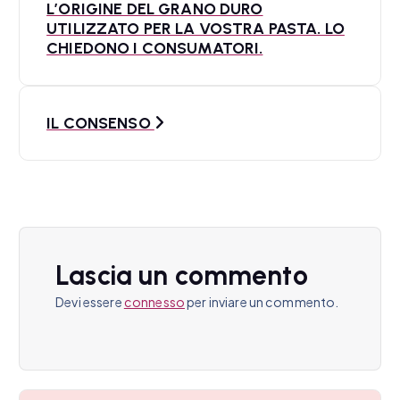
L’ORIGINE DEL GRANO DURO
v
UTILIZZATO PER LA VOSTRA PASTA. LO
CHIEDONO I CONSUMATORI.
i
g
a
IL CONSENSO
z
i
o
n
Lascia un commento
e
Devi essere
connesso
per inviare un commento.
a
r