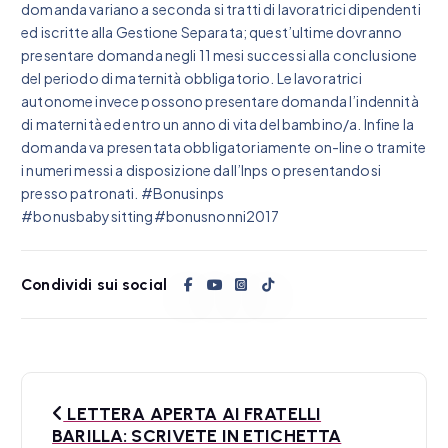
domanda variano a seconda si tratti di lavoratrici dipendenti
ed iscritte alla Gestione Separata; quest’ultime dovranno
presentare domanda negli 11 mesi successi alla conclusione
del periodo di maternità obbligatorio. Le lavoratrici
autonome invece possono presentare domanda l’indennità
di maternità ed entro un anno di vita del bambino/a. Infine la
domanda va presentata obbligatoriamente on-line o tramite
i numeri messi a disposizione dall’Inps o presentandosi
presso patronati. #Bonusinps
#bonusbabysitting#bonusnonni2017
Condividi sui social
N
LETTERA APERTA AI FRATELLI
a
BARILLA: SCRIVETE IN ETICHETTA