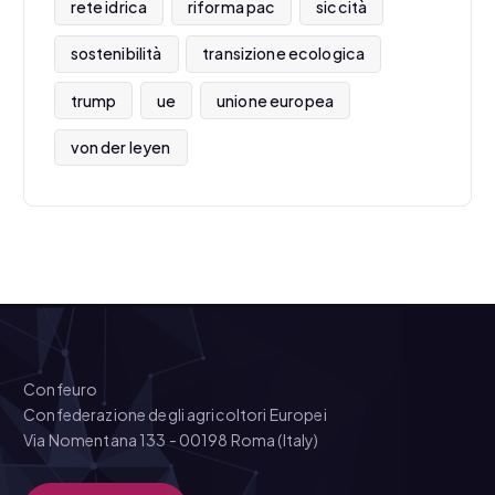
rete idrica
riforma pac
siccità
sostenibilità
transizione ecologica
trump
ue
unione europea
von der leyen
Confeuro
Confederazione degli agricoltori Europei
Via Nomentana 133 - 00198 Roma (Italy)