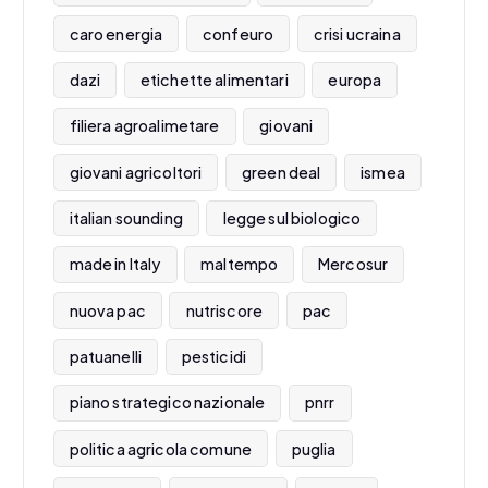
caro energia
confeuro
crisi ucraina
dazi
etichette alimentari
europa
filiera agroalimetare
giovani
giovani agricoltori
green deal
ismea
italian sounding
legge sul biologico
made in Italy
maltempo
Mercosur
nuova pac
nutriscore
pac
patuanelli
pesticidi
piano strategico nazionale
pnrr
politica agricola comune
puglia