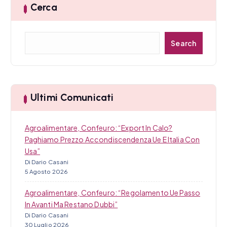
t
Cerca
i
C
c
Search
e
r
o
c
l
a
Ultimi Comunicati
i
Agroalimentare, Confeuro: “Export In Calo?
Paghiamo Prezzo Accondiscendenza Ue E Italia Con
Usa”
Di Dario Casani
5 Agosto 2026
Agroalimentare, Confeuro: “Regolamento Ue Passo
In Avanti Ma Restano Dubbi”
Di Dario Casani
30 Luglio 2026