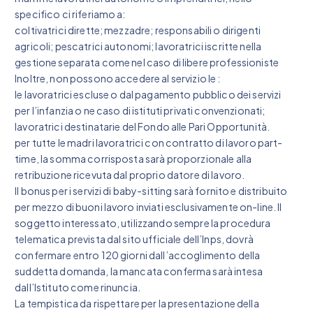
specifico ci riferiamo a:
coltivatrici dirette; mezzadre; responsabili o dirigenti
agricoli; pescatrici autonomi; lavoratrici iscritte nella
gestione separata come nel caso di libere professioniste
Inoltre, non possono accedere al servizio le :
le lavoratrici escluse o dal pagamento pubblico dei servizi
per l’infanzia o ne caso di istituti privati convenzionati;
lavoratrici destinatarie del Fondo alle Pari Opportunità.
per tutte le madri lavoratrici con contratto di lavoro part-
time, la somma corrisposta sarà proporzionale alla
retribuzione ricevuta dal proprio datore di lavoro.
Il bonus per i servizi di baby-sitting sarà fornito e distribuito
per mezzo di buoni lavoro inviati esclusivamente on-line. Il
soggetto interessato, utilizzando sempre la procedura
telematica prevista dal sito ufficiale dell’Inps, dovrà
confermare entro 120 giorni dall’accoglimento della
suddetta domanda, la mancata conferma sarà intesa
dall’Istituto come rinuncia.
La tempistica da rispettare per la presentazione della