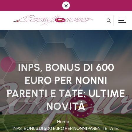
S
k
i
p
CONFEDERAZIONE DEGLI AGRICOLTORI EUROPEI E DEL MONDO
t
o
c
o
n
t
INPS, BONUS DI 600
e
EURO PER NONNI
n
t
PARENTI E TATE: ULTIME
NOVITÀ
Home
INPS, BONUS DI 600 EURO PER NONNI PARENTI E TATE: