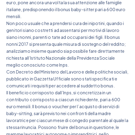
euro, pone ancora una volta la sua attenzione alle famiglie
italiane, predisponendo il bonus baby-sitter pari a 600 euro
mensili.
Non poco usuale che a prendersi cura dei nipotini, quando i
genitori siano costretti ad assentarsi per motivi di lavoro
siano i nonni, parenti o tate ad occuparsi dei figli. Il bonus
nonni 2017 si presenta quale misura di sostegno del reddito;
analizziamo insieme quando sia possibile fare direttamente
richiesta all’Istituto Nazionale della Previdenza Sociale
meglio conosciuto come Inps.
Con Decreto del Ministero del Lavoro e delle politiche sociali,
pubblicato in Gazzetta Ufficiale sono stati specificati e
comunicati i requisiti per accedere al suddetto bonus.
Il beneficio corrisposto dall’Inps, si concretizza in un
contributo corrisposto a ciascun richiedente, pari a 600
euro mensili. Il bonus o voucher per l’acquisto di servizi di
baby-sitting, sarà previsto nei confronti della madre
lavoratrice per ciascun mese di congedo parentale al quale la
stessa rinuncia. Possono fruire del bonus in questione, le
mamme lavoratrici autonome o imprenditrici, nello