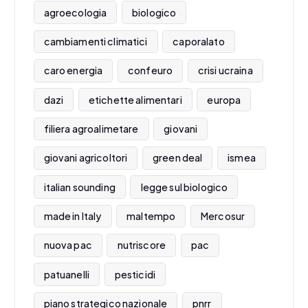
agroecologia
biologico
cambiamenti climatici
caporalato
caro energia
confeuro
crisi ucraina
dazi
etichette alimentari
europa
filiera agroalimetare
giovani
giovani agricoltori
green deal
ismea
italian sounding
legge sul biologico
made in Italy
maltempo
Mercosur
nuova pac
nutriscore
pac
patuanelli
pesticidi
piano strategico nazionale
pnrr