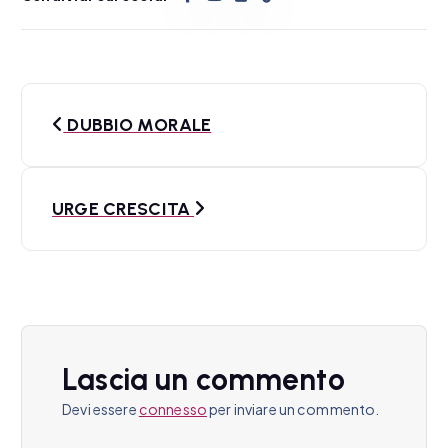
N
DUBBIO MORALE
a
v
URGE CRESCITA
i
g
a
z
Lascia un commento
i
Devi essere
connesso
per inviare un commento.
o