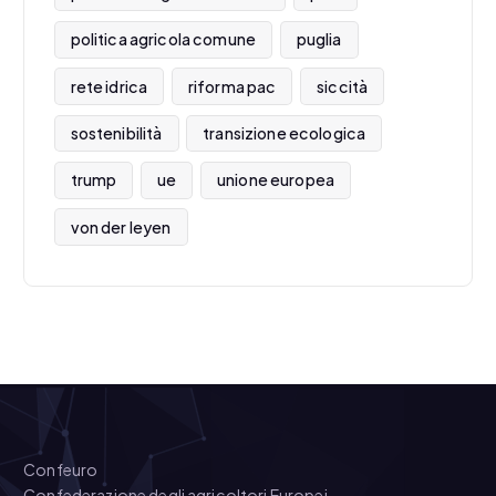
politica agricola comune
puglia
rete idrica
riforma pac
siccità
sostenibilità
transizione ecologica
trump
ue
unione europea
von der leyen
Confeuro
Confederazione degli agricoltori Europei