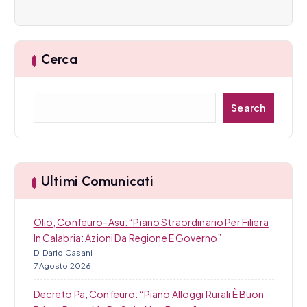
n
e
Cerca
a
r
C
Search
t
e
r
i
c
a
c
Ultimi Comunicati
o
Olio, Confeuro-Asu: “Piano Straordinario Per Filiera
l
In Calabria: Azioni Da Regione E Governo”
i
Di Dario Casani
7 Agosto 2026
Decreto Pa, Confeuro: “Piano Alloggi Rurali È Buon