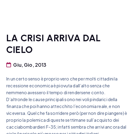
LA CRISI ARRIVA DAL
CIELO
Giu, Gio, 2013
In un certo senso è proprio vero che per molti cittadini la
recessione economica è piovuta dall’alto senza che
nemmeno avessero il tempo di rendersene conto.
D’altronde le cause principali sono nei voli pindarici della
finanza che poi hanno attecchito l’economia reale, e non
viceversa. Quel che fa sorridere però (per non dire piangere) è
proprio la polemica di queste settimane sull’acquisto dei
cacciabombardieri F-35; infatti sembra che arrivi ancora dal
cielo il pericolo più grosso per i cittadini italiani.