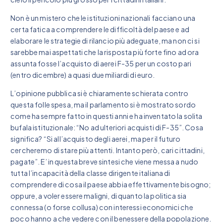
Non è un mistero che le istituzioni nazionali facciano una
certa fatica a comprendere le difficoltà del paese e ad
elaborare le strategie di rilancio più adeguate, ma non ci si
sarebbe mai aspettati che la risposta più forte fino ad ora
assunta fosse l’acquisto di aerei F-35 per un costo pari
(entro dicembre) a quasi due miliardi di euro.
L’opinione pubblica si è chiaramente schierata contro
questa folle spesa, ma il parlamento si è mostrato sordo
come ha sempre fatto in questi anni e ha inventato la solita
bufala istituzionale: “No ad ulteriori acquisti di F-35”. Cosa
significa? “Si all’acquisto degli aerei, ma per il futuro
cercheremo di stare più attenti. Intanto però, cari cittadini,
pagate”. E’ in questa breve sintesi che viene messa a nudo
tutta l’incapacità della classe dirigente italiana di
comprendere di cosa il paese abbia effettivamente bisogno;
oppure, a voler essere maligni, di quanto la politica sia
connessa (o forse collusa) con interessi economici che
poco hanno a che vedere con il benessere della popolazione.