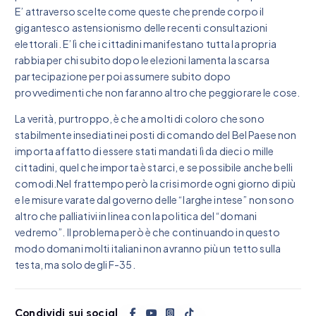
E’ attraverso scelte come queste che prende corpo il
gigantesco astensionismo delle recenti consultazioni
elettorali. E’ lì che i cittadini manifestano tutta la propria
rabbia per chi subito dopo le elezioni lamenta la scarsa
partecipazione per poi assumere subito dopo
provvedimenti che non faranno altro che peggiorare le cose.
La verità, purtroppo, è che a molti di coloro che sono
stabilmente insediati nei posti di comando del Bel Paese non
importa affatto di essere stati mandati lì da dieci o mille
cittadini, quel che importa è starci, e se possibile anche belli
comodi.Nel frattempo però la crisi morde ogni giorno di più
e le misure varate dal governo delle “larghe intese” non sono
altro che palliativi in linea con la politica del “domani
vedremo”. Il problema però è che continuando in questo
modo domani molti italiani non avranno più un tetto sulla
testa, ma solo degli F-35.
Condividi sui social