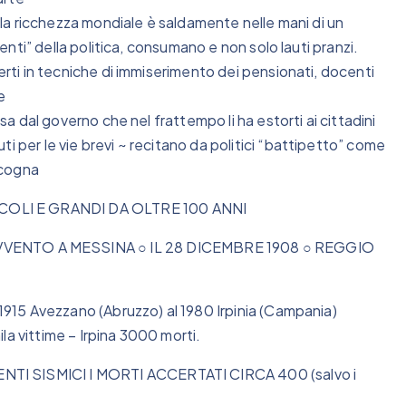
ella ricchezza mondiale è saldamente nelle mani di un
tenti” della politica, consumano e non solo lauti pranzi.
perti in tecniche di immiserimento dei pensionati, docenti
e
ssa dal governo che nel frattempo li ha estorti ai cittadini
i per le vie brevi ~ recitano da politici “battipetto” come
cicogna
COLI E GRANDI DA OLTRE 100 ANNI
ENTO A MESSINA ○ IL 28 DICEMBRE 1908 ○ REGGIO
 1915 Avezzano (Abruzzo) al 1980 Irpinia (Campania)
mila vittime – Irpina 3000 morti.
NTI SISMICI I MORTI ACCERTATI CIRCA 400 (salvo i