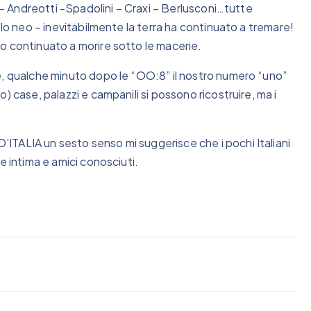
a – Andreotti -Spadolini – Craxi – Berlusconi…tutte
olo neo – inevitabilmente la terra ha continuato a tremare!
o continuato a morire sotto le macerie.
e, qualche minuto dopo le “OO:8” il nostro numero “uno”
) case, palazzi e campanili si possono ricostruire, ma i
TALIA un sesto senso mi suggerisce che i pochi Italiani
e intima e amici conosciuti.