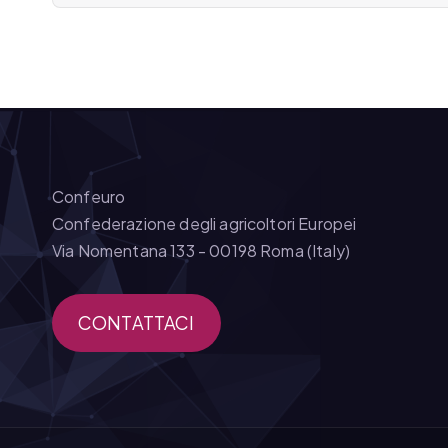
e
a
r
t
i
Confeuro
Confederazione degli agricoltori Europei
c
Via Nomentana 133 - 00198 Roma (Italy)
o
CONTATTACI
l
i