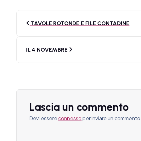
N
TAVOLE ROTONDE E FILE CONTADINE
a
v
IL 4 NOVEMBRE
i
g
a
z
Lascia un commento
i
Devi essere
connesso
per inviare un commento
o
n