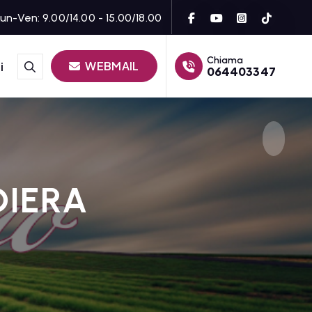
un-Ven: 9.00/14.00 - 15.00/18.00
Chiama
WEBMAIL
i
064403347
DIERA