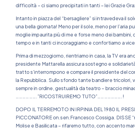
difficoltà – ci siamo precipitati in tanti – lei Grazie Gra
Intanto in piazza del “bersagliere” si intravedeva il so
una bella giornata! Meno per il sole, meno per l’aria puli
moglie impaurita più di me e forse meno dei bambini, c
tempo e in tanti ci incoraggiamo e confortiamo a vic
Prima di mezzogiorno, rientriamo in casa, la TV era anc
presidente Mattarella assicura sostegno e solidarietà
tratto s’interrompono e compare il presidente del cons
la Repubblica. Sullo sfondo tante bandiere tricolori, 
sempre in ordine, gestualità da teatro – braccio mina
……………….”RICOSTRUIREMO TUTO”………………….!
DOPO IL TERREMOTO IN IRPINIA DEL 1980 IL PRES
PICCONATORE on.sen.Francesco Cossiga. DISSE “ri
Molise e Basilicata – rifaremo tutto, con accento marc