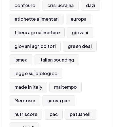
confeuro
crisi ucraina
dazi
etichette alimentari
europa
filiera agroalimetare
giovani
giovani agricoltori
green deal
ismea
italian sounding
legge sul biologico
made in Italy
maltempo
Mercosur
nuova pac
nutriscore
pac
patuanelli