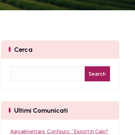
Cerca
C
Search
e
r
c
a
Ultimi Comunicati
Agroalimentare, Confeuro: “Export In Calo?