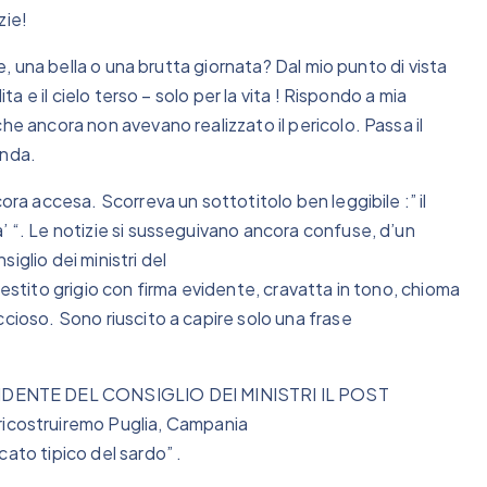
zie!
le, una bella o una brutta giornata? Dal mio punto di vista
ta e il cielo terso – solo per la vita ! Rispondo a mia
he ancora non avevano realizzato il pericolo. Passa il
enda.
ora accesa. Scorreva un sottotitolo ben leggibile :” il
’ “. Le notizie si susseguivano ancora confuse, d’un
iglio dei ministri del
vestito grigio con firma evidente, cravatta in tono, chioma
ccioso. Sono riuscito a capire solo una frase
IDENTE DEL CONSIGLIO DEI MINISTRI IL POST
costruiremo Puglia, Campania
ato tipico del sardo” .