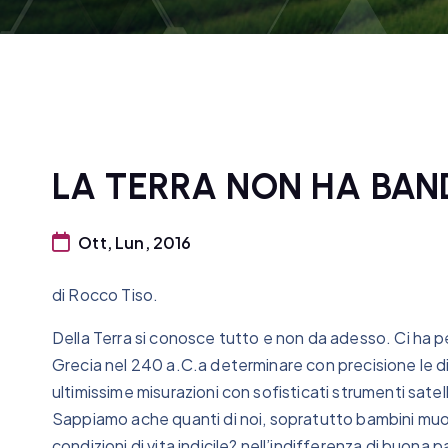
LA TERRA NON HA BAN
Ott, Lun, 2016
di Rocco Tiso.
Della Terra si conosce tutto e non da adesso. Ci ha 
Grecia nel 240 a.C.a determinare con precisione le d
ultimissime misurazioni con sofisticati strumenti satel
Sappiamo ache quanti di noi, sopratutto bambini muoi
condizioni di vita indicile? nell’indifferenza di buona p