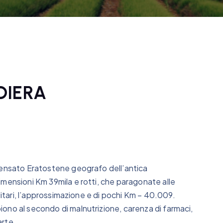
DIERA
pensato Eratostene geografo dell’antica
imensioni Km 39mila e rotti, che paragonate alle
litari, l’approssimazione e di pochi Km – 40.009.
ono al secondo di malnutrizione, carenza di farmaci,
arte