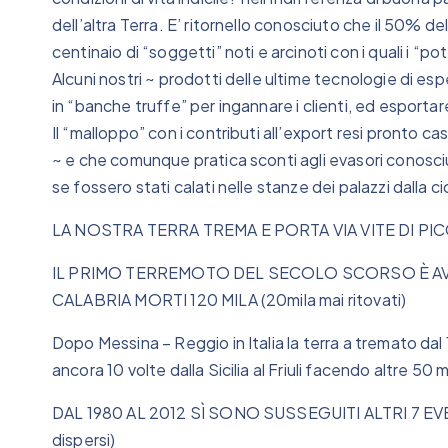
dell’altra Terra. E’ ritornello conosciuto che il 50% d
centinaio di “soggetti” noti e arcinoti con i quali i “po
Alcuni nostri ~ prodotti delle ultime tecnologie di es
in “banche truffe” per ingannare i clienti, ed esportar
Il “malloppo” con i contributi all’export resi pronto ca
~ e che comunque pratica sconti agli evasori conosciut
se fossero stati calati nelle stanze dei palazzi dalla 
LA NOSTRA TERRA TREMA E PORTA VIA VITE DI PIC
IL PRIMO TERREMOTO DEL SECOLO SCORSO È AVV
CALABRIA MORTI 120 MILA (20mila mai ritovati)
Dopo Messina – Reggio in Italia la terra a tremato dal
ancora 10 volte dalla Sicilia al Friuli facendo altre 50 
DAL 1980 AL 2012 SÌ SONO SUSSEGUITI ALTRI 7 EVE
dispersi)