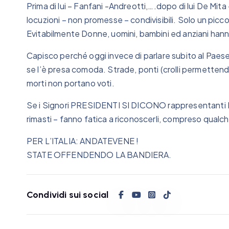
Prima di lui – Fanfani -Andreotti,….dopo di lui De Mit
locuzioni – non promesse – condivisibili. Solo un picc
Evitabilmente Donne, uomini, bambini ed anziani hann
Capisco perché oggi invece di parlare subito al Paes
se l’è presa comoda. Strade, ponti (crolli permettendo
morti non portano voti.
Se i Signori PRESIDENTI SI DICONO rappresentanti D’I
rimasti – fanno fatica a riconoscerli, compreso qualch
PER L’ITALIA: ANDATEVENE !
STATE OFFENDENDO LA BANDIERA.
Condividi sui social