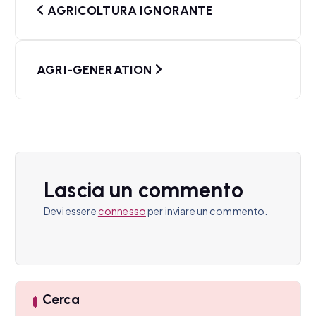
AGRICOLTURA IGNORANTE
a
v
AGRI-GENERATION
i
g
a
z
Lascia un commento
i
Devi essere
connesso
per inviare un commento.
o
n
e
Cerca
a