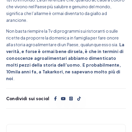
che vivono nel Paese più salubre e genuino del mondo,
significa che l’allarme è ormai diventato da giallo ad
arancione.
Non basta riempire la Tv di programmi sui ristoranti o sulle
ricette da proporre la domenica in famiglia per fare onore
alla storia agroalimentare di un Paese, qualunque esso sia.
La
verità, e forse è ormai bene dirsela, è che in termini di
conoscenze agroalimentari abbiamo dimenticato
molti pezzi della storia dell’uomo. E probabilmente,
10mila anni fa, a Takarkori, ne sapevano molto più di
noi
.
Condividi sui social
N