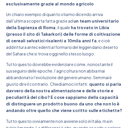
esclusivamente grazie al mondo agricolo
.
Un chiaro esempio di quanto stiamo dicendo arriva
dall’ultima scoperta fatta grazie ad
un team universitario
della Sapienza di Roma
, il quale
ha trovato in Libia
(presso il sito di Takarkori) delle forme di coltivazione
di cereali selvatici risalenti a 10mila anni fa
, e cioè
addirittura antecedenti al formarsi del leggendario deserto
del Sahara che si trova oggi nello stesso luogo.
Tutto questo dovrebbe evidenziare come, nonostante il
susseguirsi delle epoche, l’agricoltura non abbia mai
abbandonato l’evoluzione del genere umano. Semmai è
giusto dire il contrario. Chiediamoci infatti:
quanto si parla
davvero della nostra alimentazione e delle storie e
peculiarità del cibo? E cose sappiamo della capacità
di distinguere un prodotto buono da uno che non lo è
andando oltre quello che viene scritto sulle etichette?
Tutto questo ovviamente non avviene solo in Italia, ma in
tutto il mondo. La differenza è che, quando accade a coloro