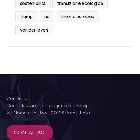
sostenibilità
transizione ecologica
trump
ue
unione europea
von der leyen
Confeuro
Confederazione degli agricoltori Europei
Via Nomentana 133 - 00198 Roma (Italy)
CONTATTACI