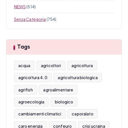
NEWS
(514)
Senza Categoria
(754)
Tags
acqua
agricoltori
agricoltura
agricoltura 4.0
agricoltura biologica
agrifish
agroalimentare
agroecologia
biologico
cambiamenti climatici
caporalato
caro energia
confeuro
crisi ucraina