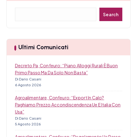
r
C
Search
t
e
r
i
c
a
c
Ultimi Comunicati
o
Decreto Pa, Confeuro: “Piano Alloggi Rurali È Buon
l
Primo Passo Ma Da Solo Non Basta”
i
Di Dario Casani
6 Agosto 2026
Agroalimentare, Confeuro: “Export In Calo?
Paghiamo Prezzo Accondiscendenza Ue E Italia Con
Usa”
Di Dario Casani
5 Agosto 2026
Agroalimentare, Confeuro: “Regolamento Ue Passo