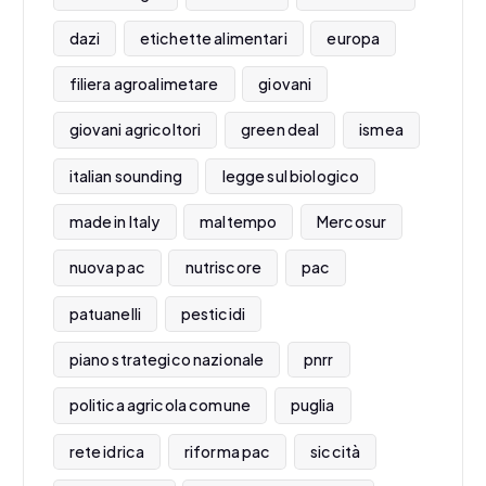
dazi
etichette alimentari
europa
filiera agroalimetare
giovani
giovani agricoltori
green deal
ismea
italian sounding
legge sul biologico
made in Italy
maltempo
Mercosur
nuova pac
nutriscore
pac
patuanelli
pesticidi
piano strategico nazionale
pnrr
politica agricola comune
puglia
rete idrica
riforma pac
siccità