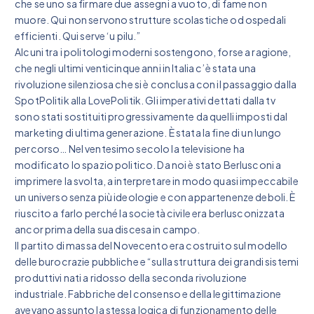
che se uno sa firmare due assegni a vuoto, di fame non
muore. Qui non servono strutture scolastiche od ospedali
efficienti. Qui serve ‘u pilu.”
Alcuni tra i politologi moderni sostengono, forse a ragione,
che negli ultimi venticinque anni in Italia c’è stata una
rivoluzione silenziosa che si è conclusa con il passaggio dalla
SpotPolitik alla LovePolitik. Gli imperativi dettati dalla tv
sono stati sostituiti progressivamente da quelli imposti dal
marketing di ultima generazione. È stata la fine di un lungo
percorso… Nel ventesimo secolo la televisione ha
modificato lo spazio politico. Da noi è stato Berlusconi a
imprimere la svolta, a interpretare in modo quasi impeccabile
un universo senza più ideologie e con appartenenze deboli. È
riuscito a farlo perché la società civile era berlusconizzata
ancor prima della sua discesa in campo.
Il partito di massa del Novecento era costruito sul modello
delle burocrazie pubbliche e “sulla struttura dei grandi sistemi
produttivi nati a ridosso della seconda rivoluzione
industriale. Fabbriche del consenso e della legittimazione
avevano assunto la stessa logica di funzionamento delle