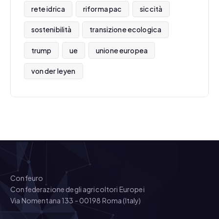
rete idrica
riforma pac
siccità
sostenibilità
transizione ecologica
trump
ue
unione europea
von der leyen
Confeuro
Confederazione degli agricoltori Europei
Via Nomentana 133 - 00198 Roma (Italy)