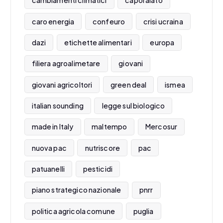
cambiamenti climatici
caporalato
caro energia
confeuro
crisi ucraina
dazi
etichette alimentari
europa
filiera agroalimetare
giovani
giovani agricoltori
green deal
ismea
italian sounding
legge sul biologico
made in Italy
maltempo
Mercosur
nuova pac
nutriscore
pac
patuanelli
pesticidi
piano strategico nazionale
pnrr
politica agricola comune
puglia