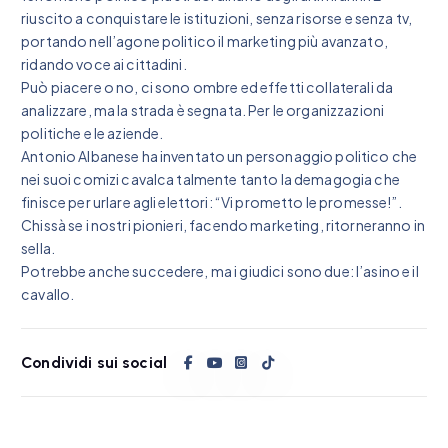
riuscito a conquistare le istituzioni, senza risorse e senza tv,
portando nell’agone politico il marketing più avanzato,
ridando voce ai cittadini.
Può piacere o no, ci sono ombre ed effetti collaterali da
analizzare, ma la strada è segnata. Per le organizzazioni
politiche e le aziende.
Antonio Albanese ha inventato un personaggio politico che
nei suoi comizi cavalca talmente tanto la demagogia che
finisce per urlare agli elettori: “Vi prometto le promesse!”.
Chissà se i nostri pionieri, facendo marketing, ritorneranno in
sella.
Potrebbe anche succedere, ma i giudici sono due: l’asino e il
cavallo.
Condividi sui social