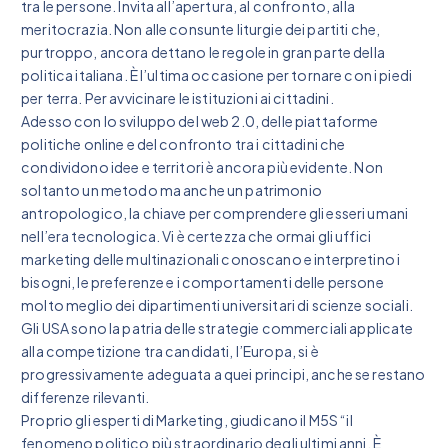
tra le persone. Invita all’apertura, al confronto, alla
meritocrazia. Non alle consunte liturgie dei partiti che,
purtroppo, ancora dettano le regole in gran parte della
politica italiana. È l’ultima occasione per tornare con i piedi
per terra. Per avvicinare le istituzioni ai cittadini.
Adesso con lo sviluppo del web 2.0, delle piattaforme
politiche online e del confronto tra i cittadini che
condividono idee e territori è ancora più evidente. Non
soltanto un metodo ma anche un patrimonio
antropologico, la chiave per comprendere gli esseri umani
nell’era tecnologica. Vi è certezza che ormai gli uffici
marketing delle multinazionali conoscano e interpretino i
bisogni, le preferenze e i comportamenti delle persone
molto meglio dei dipartimenti universitari di scienze sociali.
Gli USA sono la patria delle strategie commerciali applicate
alla competizione tra candidati, l’Europa, si è
progressivamente adeguata a quei principi, anche se restano
differenze rilevanti.
Proprio gli esperti di Marketing, giudicano il M5S “il
fenomeno politico più straordinario degli ultimi anni. È