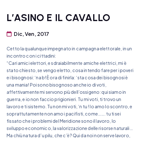
L’ASINO E IL CAVALLO
Dic, Ven, 2017
Cetto la qualunque impegnato in campagna elettorale, in un
incontro con i cittadini:
“Cari amici elettori, e sdraiabilmente amiche elettrici, mi è
stato chiesto, se vengo eletto, cosa intendo fare per i poveri
e i bisognosi: ‘na b! È ora di finirla: ‘sta cosa dei bisognosi è
una mania! Poi sono bisognoso anche io di voti,
affettivamente mi servono più dell’ossigeno: qui siamo in
guerra, e io non faccio prigionieri. Tu mi voti, ti trovo un
lavoro e ti sistemo. Tu non mi voti, ‘n tu ! Io amo lo scontro, e
soprattutamente non amo i pacifisti, come……. tu ti sei
fissato che i problemi del Meridione sono il lavoro, lo
sviluppo economico, la valorizzazione delle risorse naturali…
Ma chiù natura d’u pilu, che c’è? Qui da noi non serve lavoro,