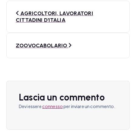
N
AGRICOLTORI, LAVORATORI
a
CITTADINI D'ITALIA
v
i
ZOOVOCABOLARIO
g
a
z
i
Lascia un commento
o
Devi essere
connesso
per inviare un commento.
n
e