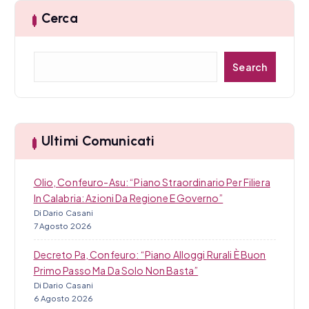
a
Cerca
r
t
C
Search
e
i
r
c
c
a
Ultimi Comunicati
o
l
Olio, Confeuro-Asu: “Piano Straordinario Per Filiera
i
In Calabria: Azioni Da Regione E Governo”
Di Dario Casani
7 Agosto 2026
Decreto Pa, Confeuro: “Piano Alloggi Rurali È Buon
Primo Passo Ma Da Solo Non Basta”
Di Dario Casani
6 Agosto 2026