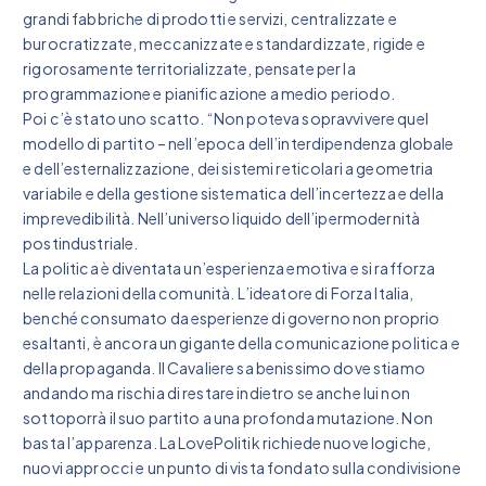
grandi fabbriche di prodotti e servizi, centralizzate e
burocratizzate, meccanizzate e standardizzate, rigide e
rigorosamente territorializzate, pensate per la
programmazione e pianificazione a medio periodo.
Poi c’è stato uno scatto. “Non poteva sopravvivere quel
modello di partito – nell’epoca dell’interdipendenza globale
e dell’esternalizzazione, dei sistemi reticolari a geometria
variabile e della gestione sistematica dell’incertezza e della
imprevedibilità. Nell’universo liquido dell’ipermodernità
postindustriale.
La politica è diventata un’esperienza emotiva e si rafforza
nelle relazioni della comunità. L’ideatore di Forza Italia,
benché consumato da esperienze di governo non proprio
esaltanti, è ancora un gigante della comunicazione politica e
della propaganda. Il Cavaliere sa benissimo dove stiamo
andando ma rischia di restare indietro se anche lui non
sottoporrà il suo partito a una profonda mutazione. Non
basta l’apparenza. La LovePolitik richiede nuove logiche,
nuovi approcci e un punto di vista fondato sulla condivisione