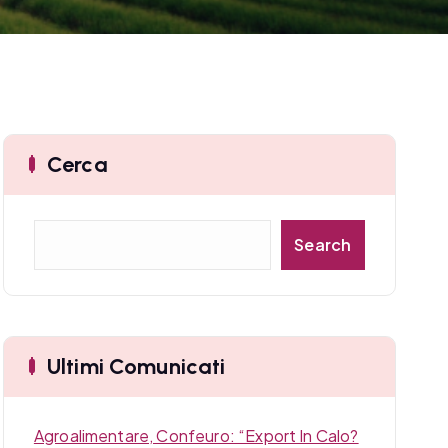
Cerca
C
Search
e
r
c
a
Ultimi Comunicati
Agroalimentare, Confeuro: “Export In Calo?