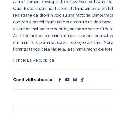
astrofisici hanno sviluppato attraverso il software op
Questi stessi strumenti sono stati inizialmente testati
registrate dai droni in volo su una fattoria. Dimostrata
con zoo e parchi faunistici per costruire un database 
diversi animali nei loro habitat, anche se nascosti dal
A settembre sono cominciati i primi esperimenti sul ca
di mammifero più minacciate: il coniglio di fiume. Nei
l’orangotango della Malesia, la scimmia ragno del Messi
Fonte: La Repubblica
Condividi sui social
N