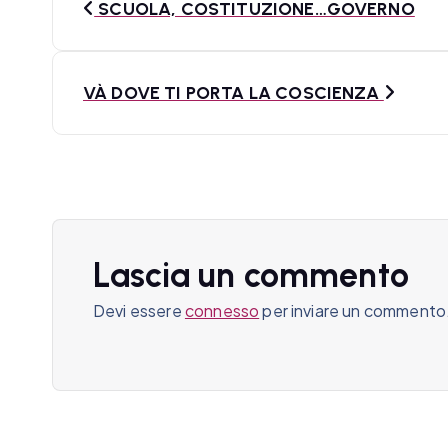
SCUOLA, COSTITUZIONE…GOVERNO
a
v
VÀ DOVE TI PORTA LA COSCIENZA
i
g
a
z
Lascia un commento
i
Devi essere
connesso
per inviare un commento
o
n
e