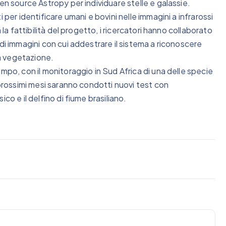
en source Astropy per individuare stelle e galassie.
 per identificare umani e bovini nelle immagini a infrarossi
 la fattibilità del progetto, i ricercatori hanno collaborato
di immagini con cui addestrare il sistema a riconoscere
la vegetazione.
mpo, con il monitoraggio in Sud Africa di una delle specie
 prossimi mesi saranno condotti nuovi test con
co e il delfino di fiume brasiliano.