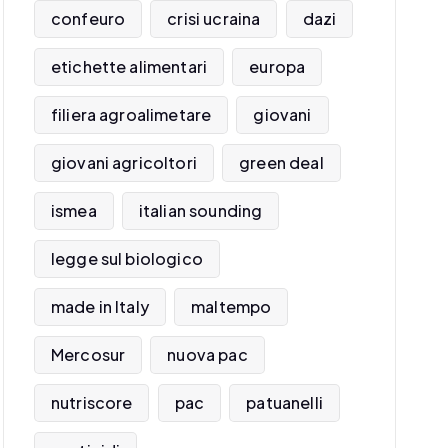
confeuro
crisi ucraina
dazi
etichette alimentari
europa
filiera agroalimetare
giovani
giovani agricoltori
green deal
ismea
italian sounding
legge sul biologico
made in Italy
maltempo
Mercosur
nuova pac
nutriscore
pac
patuanelli