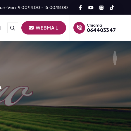
un-Ven: 9.00/14.00 - 15.00/18.00
Chiama
WEBMAIL
i
064403347
A