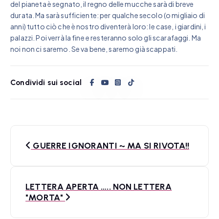
del pianeta è segnato, il regno delle mucche sarà di breve
durata. Ma sarà sufficiente: per qualche secolo (o migliaio di
anni) tutto ciò che è nostro diventerà loro: le case, i giardini, i
palazzi. Poi verrà la fine e resteranno solo gli scarafaggi. Ma
noi non ci saremo. Se va bene, saremo già scappati.
Condividi sui social
N
GUERRE IGNORANTI ~ MA SI RIVOTA!!
a
v
LETTERA APERTA ….. NON LETTERA
i
"MORTA"
g