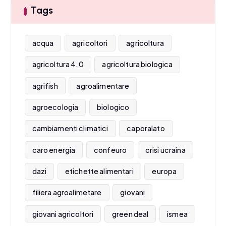
Tags
acqua
agricoltori
agricoltura
agricoltura 4.0
agricoltura biologica
agrifish
agroalimentare
agroecologia
biologico
cambiamenti climatici
caporalato
caro energia
confeuro
crisi ucraina
dazi
etichette alimentari
europa
filiera agroalimetare
giovani
giovani agricoltori
green deal
ismea