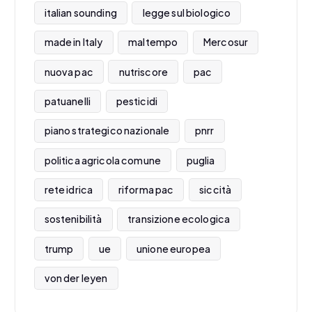
italian sounding
legge sul biologico
made in Italy
maltempo
Mercosur
nuova pac
nutriscore
pac
patuanelli
pesticidi
piano strategico nazionale
pnrr
politica agricola comune
puglia
rete idrica
riforma pac
siccità
sostenibilità
transizione ecologica
trump
ue
unione europea
von der leyen