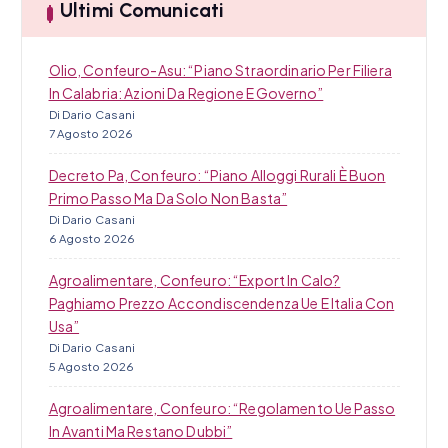
Ultimi Comunicati
o
l
Olio, Confeuro-Asu: “Piano Straordinario Per Filiera
i
In Calabria: Azioni Da Regione E Governo”
Di Dario Casani
7 Agosto 2026
Decreto Pa, Confeuro: “Piano Alloggi Rurali È Buon
Primo Passo Ma Da Solo Non Basta”
Di Dario Casani
6 Agosto 2026
Agroalimentare, Confeuro: “Export In Calo?
Paghiamo Prezzo Accondiscendenza Ue E Italia Con
Usa”
Di Dario Casani
5 Agosto 2026
Agroalimentare, Confeuro: “Regolamento Ue Passo
In Avanti Ma Restano Dubbi”