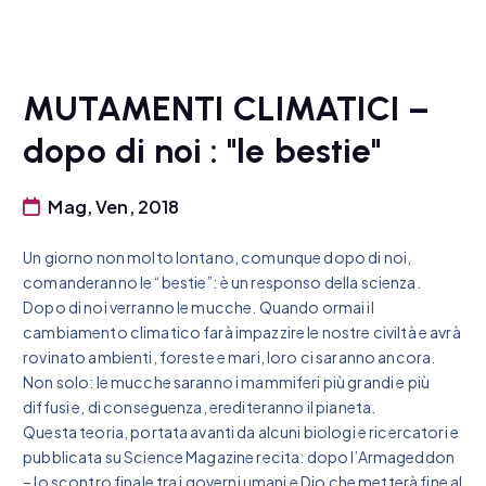
MUTAMENTI CLIMATICI –
dopo di noi : "le bestie"
Mag, Ven, 2018
Un giorno non molto lontano, comunque dopo di noi,
comanderanno le “bestie”: è un responso della scienza.
Dopo di noi verranno le mucche. Quando ormai il
cambiamento climatico farà impazzire le nostre civiltà e avrà
rovinato ambienti, foreste e mari, loro ci saranno ancora.
Non solo: le mucche saranno i mammiferi più grandi e più
diffusi e, di conseguenza, erediteranno il pianeta.
Questa teoria, portata avanti da alcuni biologi e ricercatori e
pubblicata su Science Magazine recita: dopo l’Armageddon
– lo scontro finale tra i governi umani e Dio che metterà fine al