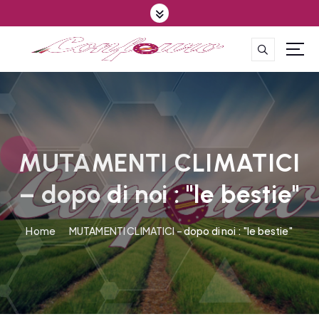
S
k
i
p
CONFEDERAZIONE DEGLI AGRICOLTORI EUROPEI E DEL MONDO
t
o
c
o
n
t
MUTAMENTI CLIMATICI
e
– dopo di noi : "le bestie"
n
t
Home
MUTAMENTI CLIMATICI – dopo di noi : "le bestie"