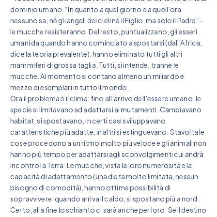
dominio umano, “In quanto a quel giorno e a quell’ora
nessuno sa, né gli angeli dei cieli né il Figlio, ma solo il Padre”-
le mucche resisteranno. Del resto, puntualizzano, gli esseri
umani da quando hanno cominciato a spostarsi (dall’Africa,
dice la teoria prevalente), hanno eliminato tutti gli altri
mammiferi di grossa taglia. Tutti, si intende, tranne le
mucche. Al momento si contano almeno un miliardo e
mezzo di esemplari in tutto il mondo.
Ora il problema è il clima: fino all’arrivo dell’essere umano, le
specie si limitavano ad adattarsi ai mutamenti. Cambiavano
habitat, si spostavano, in certi casi sviluppavano
caratteristiche più adatte, in altri si estinguevano. Stavolta le
cose procedono a un ritmo molto più veloce e gli animali non
hanno più tempo per adattarsi agli sconvolgimenti cui andrà
incontro la Terra. Le mucche, vista la loro numerosità e la
capacità di adattamento (una dieta molto limitata, nessun
bisogno di comodità), hanno ottime possibilità di
sopravvivere: quando arriva il caldo, si spostano più a nord.
Certo, alla fine lo schianto ci sarà anche per loro. Se il destino