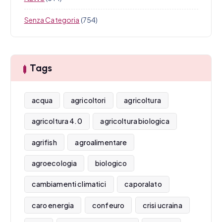
Senza Categoria
(754)
Tags
acqua
agricoltori
agricoltura
agricoltura 4.0
agricoltura biologica
agrifish
agroalimentare
agroecologia
biologico
cambiamenti climatici
caporalato
caro energia
confeuro
crisi ucraina