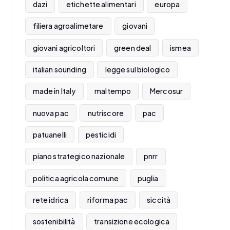
dazi
etichette alimentari
europa
filiera agroalimetare
giovani
giovani agricoltori
green deal
ismea
italian sounding
legge sul biologico
made in Italy
maltempo
Mercosur
nuova pac
nutriscore
pac
patuanelli
pesticidi
piano strategico nazionale
pnrr
politica agricola comune
puglia
rete idrica
riforma pac
siccità
sostenibilità
transizione ecologica