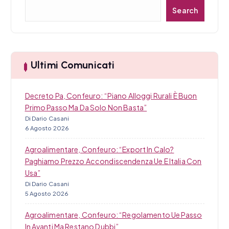
C
Search
e
r
c
a
Ultimi Comunicati
Decreto Pa, Confeuro: “Piano Alloggi Rurali È Buon
Primo Passo Ma Da Solo Non Basta”
Di Dario Casani
6 Agosto 2026
Agroalimentare, Confeuro: “Export In Calo?
Paghiamo Prezzo Accondiscendenza Ue E Italia Con
Usa”
Di Dario Casani
5 Agosto 2026
Agroalimentare, Confeuro: “Regolamento Ue Passo
In Avanti Ma Restano Dubbi”