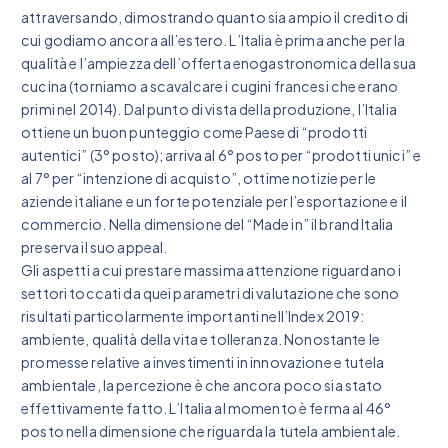
attraversando, dimostrando quanto sia ampio il credito di
cui godiamo ancora all’estero. L’Italia è prima anche per la
qualità e l’ampiezza dell’offerta enogastronomica della sua
cucina (torniamo a scavalcare i cugini francesi che erano
primi nel 2014). Dal punto di vista della produzione, l’Italia
ottiene un buon punteggio come Paese di “prodotti
autentici” (3° posto); arriva al 6° posto per “prodotti unici” e
al 7° per “intenzione di acquisto”, ottime notizie per le
aziende italiane e un forte potenziale per l’esportazione e il
commercio. Nella dimensione del “Made in” il brand Italia
preserva il suo appeal.
Gli aspetti a cui prestare massima attenzione riguardano i
settori toccati da quei parametri di valutazione che sono
risultati particolarmente importanti nell’Index 2019:
ambiente, qualità della vita e tolleranza. Nonostante le
promesse relative a investimenti in innovazione e tutela
ambientale, la percezione è che ancora poco sia stato
effettivamente fatto. L’Italia al momento è ferma al 46°
posto nella dimensione che riguarda la tutela ambientale.