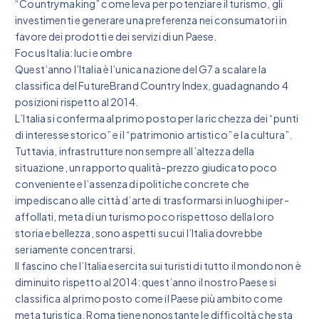
“Countrymaking” come leva per potenziare il turismo, gli
investimenti e generare una preferenza nei consumatori in
favore dei prodotti e dei servizi di un Paese.
Focus Italia: luci e ombre
Quest’anno l’Italia è l’unica nazione del G7 a scalare la
classifica del FutureBrand Country Index, guadagnando 4
posizioni rispetto al 2014.
L’Italia si conferma al primo posto per la ricchezza dei “punti
di interesse storico” e il “patrimonio artistico” e la cultura”.
Tuttavia, infrastrutture non sempre all’altezza della
situazione, un rapporto qualità-prezzo giudicato poco
conveniente e l’assenza di politiche concrete che
impediscano alle città d’arte di trasformarsi in luoghi iper-
affollati, meta di un turismo poco rispettoso della loro
storia e bellezza, sono aspetti su cui l’Italia dovrebbe
seriamente concentrarsi.
Il fascino che l’Italia esercita sui turisti di tutto il mondo non è
diminuito rispetto al 2014: quest’anno il nostro Paese si
classifica al primo posto come il Paese più ambito come
meta turistica. Roma tiene nonostante le difficoltà che sta