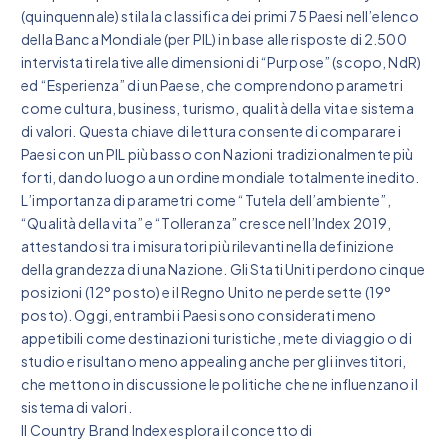
(quinquennale) stila la classifica dei primi 75 Paesi nell’elenco
della Banca Mondiale (per PIL) in base alle risposte di 2.500
intervistati relative alle dimensioni di “Purpose” (scopo, NdR)
ed “Esperienza” di un Paese, che comprendono parametri
come cultura, business, turismo, qualità della vita e sistema
di valori. Questa chiave di lettura consente di comparare i
Paesi con un PIL più basso con Nazioni tradizionalmente più
forti, dando luogo a un ordine mondiale totalmente inedito.
L’importanza di parametri come “Tutela dell’ambiente”,
“Qualità della vita” e “Tolleranza” cresce nell’Index 2019,
attestandosi tra i misuratori più rilevanti nella definizione
della grandezza di una Nazione. Gli Stati Uniti perdono cinque
posizioni (12° posto) e il Regno Unito ne perde sette (19°
posto). Oggi, entrambi i Paesi sono considerati meno
appetibili come destinazioni turistiche, mete di viaggio o di
studio e risultano meno appealing anche per gli investitori,
che mettono in discussione le politiche che ne influenzano il
sistema di valori.
Il Country Brand Index esplora il concetto di