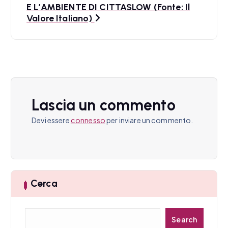
E L’AMBIENTE DI CITTASLOW (Fonte: Il
g
Valore Italiano)
a
z
i
o
Lascia un commento
n
Devi essere
connesso
per inviare un commento.
e
a
r
Cerca
t
i
C
Search
e