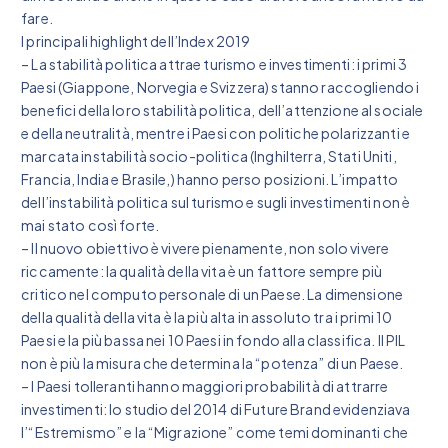
fare.
I principali highlight dell’Index 2019
– La stabilità politica attrae turismo e investimenti: i primi 3
Paesi (Giappone, Norvegia e Svizzera) stanno raccogliendo i
benefici della loro stabilità politica, dell’attenzione al sociale
e della neutralità, mentre i Paesi con politiche polarizzanti e
marcata instabilità socio-politica (Inghilterra, Stati Uniti,
Francia, India e Brasile,) hanno perso posizioni. L’impatto
dell’instabilità politica sul turismo e sugli investimenti non è
mai stato così forte.
– Il nuovo obiettivo è vivere pienamente, non solo vivere
riccamente: la qualità della vita è un fattore sempre più
critico nel computo personale di un Paese. La dimensione
della qualità della vita è la più alta in assoluto tra i primi 10
Paesi e la più bassa nei 10 Paesi in fondo alla classifica. Il PIL
non è più la misura che determina la “potenza” di un Paese.
– I Paesi tolleranti hanno maggiori probabilità di attrarre
investimenti: lo studio del 2014 di Future Brand evidenziava
l’“Estremismo” e la “Migrazione” come temi dominanti che