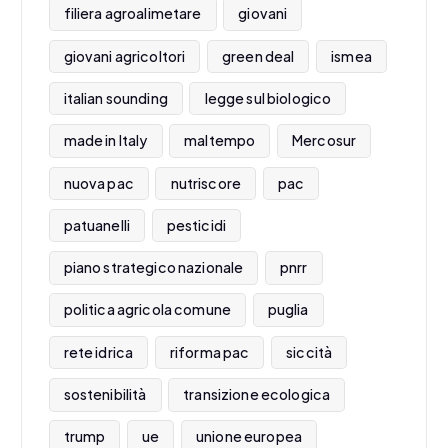
filiera agroalimetare
giovani
giovani agricoltori
green deal
ismea
italian sounding
legge sul biologico
made in Italy
maltempo
Mercosur
nuova pac
nutriscore
pac
patuanelli
pesticidi
piano strategico nazionale
pnrr
politica agricola comune
puglia
rete idrica
riforma pac
siccità
sostenibilità
transizione ecologica
trump
ue
unione europea