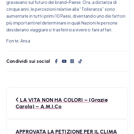
gravavano sul futuro dei brand-Paese. Ora, a distanza di
cinque anni, le percezioni relative alla “Tolleranza” sono
aumentate in tutti i primi 10 Paesi, diventando uno dei fattori
più importanti nel determinare in quali Nazioni le persone
desiderano viaggiare o trasferirsi a vivere o fare affari.
Fonte: Ansa
Condividi sui social
N
LA VITA NON HA COLORI – (Grazie
a
Carola) – A.M.I.Co
v
i
APPROVATA LA PETIZIONE PER IL CLIMA