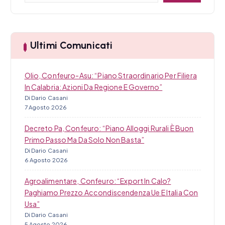
c
r
c
o
a
l
Ultimi Comunicati
i
Olio, Confeuro-Asu: “Piano Straordinario Per Filiera
In Calabria: Azioni Da Regione E Governo”
Di Dario Casani
7 Agosto 2026
Decreto Pa, Confeuro: “Piano Alloggi Rurali È Buon
Primo Passo Ma Da Solo Non Basta”
Di Dario Casani
6 Agosto 2026
Agroalimentare, Confeuro: “Export In Calo?
Paghiamo Prezzo Accondiscendenza Ue E Italia Con
Usa”
Di Dario Casani
5 Agosto 2026