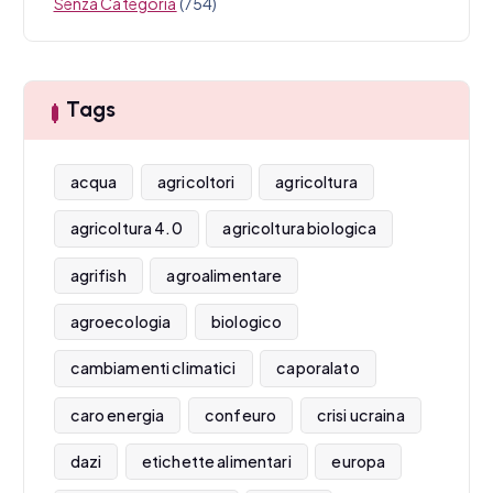
Senza Categoria
(754)
Tags
acqua
agricoltori
agricoltura
agricoltura 4.0
agricoltura biologica
agrifish
agroalimentare
agroecologia
biologico
cambiamenti climatici
caporalato
caro energia
confeuro
crisi ucraina
dazi
etichette alimentari
europa