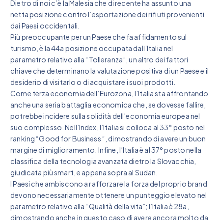
Dietro di noi c’è la Malesia che di recente ha assunto una
netta posizione contro l’esportazione dei rifiuti provenienti
dai Paesi occidentali.
Più preoccupante per un Paese che fa affidamento sul
turismo, è la 44a posizione occupata dall’Italia nel
parametro relativo alla “Tolleranza”, un altro dei fattori
chiave che determinano la valutazione positiva di un Paese e il
desiderio di visitarlo o di acquistare i suoi prodotti.
Come terza economia dell’Eurozona, l’Italia sta affrontando
anche una seria battaglia economica che, se dovesse fallire,
potrebbe incidere sulla solidità dell’economia europea nel
suo complesso. Nell’Index, l’Italia si colloca al 33° posto nel
ranking “Good for Business “, dimostrando di avere un buon
margine di miglioramento. Infine, l’Italia è al 37° posto nella
classifica della tecnologia avanzata dietro la Slovacchia,
giudicata più smart, e appena sopra al Sudan.
I Paesi che ambiscono a rafforzare la forza del proprio brand
devono necessariamente ottenere un punteggio elevato nel
parametro relativo alla “Qualità della vita”; l’Italia è 28a,
dimostrando anche in questo caso di avere ancora molto da