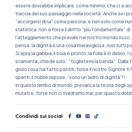
essere dovrebbe implicare, come minimo, che ci si acc
traccia del suo passaggio nella società. Anche se i 
“accorgersi di lui” come persona, e non solo come nu
statistica, non è forse il diritto “più fondamentale” di tu
l’atteggiamento che prevale nel nostro mondo ricco, ci
pensa: la dignità è una cosa meravigliosa, non tutti
Si apre la gabbia, il boia è pronto, la folla è in delir
si lamenta, chiede solo : “toglietemi la benda”. Dalla fol
grido cosa hai fatto pentiti, forse il nostro Signore ti 
spenti, il nobile rispose, “sono un ladro di dignità”!!
In questo lembo di mondo, prevarica la teoria degli opp
mutati e, forse non ci rivedremo mai, per questo dobb
Condividi sui social