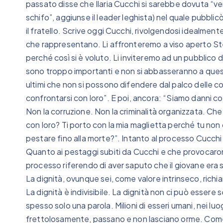
passato disse che Ilaria Cucchi si sarebbe dovuta “ve
schifo”, aggiunse il leader leghista) nel quale pubblicò
il fratello. Scrive oggi Cucchi, rivolgendosi idealmente
che rappresentano. Li affronteremo a viso aperto St
perché così si è voluto. Li inviteremo ad un pubblic
sono troppo importanti e non si abbasseranno a que
ultimi che non si possono difendere dal palco delle 
confrontarsi con loro”. E poi, ancora: “Siamo danni col
Non la corruzione. Non la criminalità organizzata. Che 
con loro? Ti porto con la mia maglietta perché tu non c
pestare fino alla morte?”. Intanto al processo Cucchi b
Quanto ai pestaggi subiti da Cucchi e che provocaron
processo riferendo di aver saputo che il giovane era
La dignità, ovunque sei, come valore intrinseco, richiam
La dignità è indivisibile. La dignità non ci può esser
spesso solo una parola. Milioni di esseri umani, nei lu
frettolosamente, passano e non lasciano orme. Come 