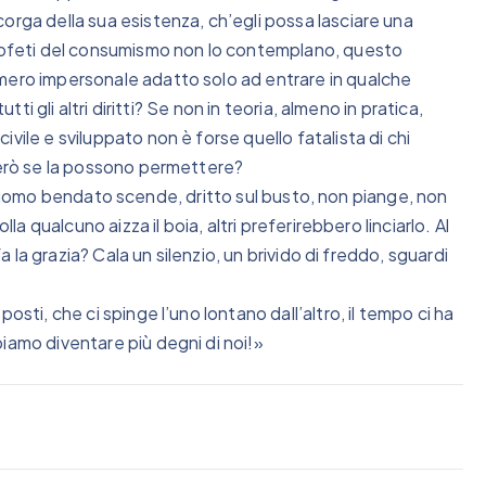
orga della sua esistenza, ch’egli possa lasciare una
profeti del consumismo non lo contemplano, questo
mero impersonale adatto solo ad entrare in qualche
tti gli altri diritti? Se non in teoria, almeno in pratica,
vile e sviluppato non è forse quello fatalista di chi
 però se la possono permettere?
io, l’uomo bendato scende, dritto sul busto, non piange, non
la qualcuno aizza il boia, altri preferirebbero linciarlo. Al
fa la grazia? Cala un silenzio, un brivido di freddo, sguardi
osti, che ci spinge l’uno lontano dall’altro, il tempo ci ha
iamo diventare più degni di noi!»