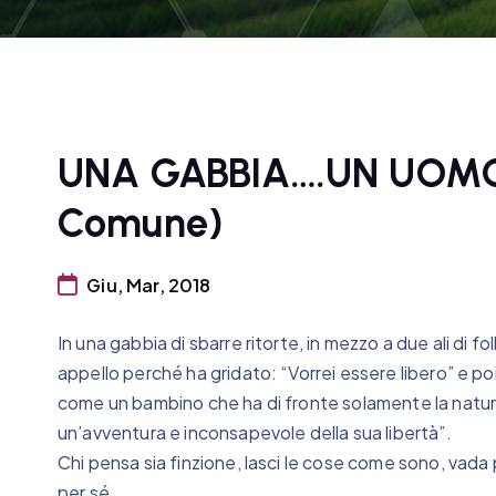
UNA GABBIA….UN UOMO 
Comune)
Giu, Mar, 2018
In una gabbia di sbarre ritorte, in mezzo a due ali di
appello perché ha gridato: “Vorrei essere libero” e po
come un bambino che ha di fronte solamente la natura
un’avventura e inconsapevole della sua libertà”.
Chi pensa sia finzione, lasci le cose come sono, vada pe
per sé.