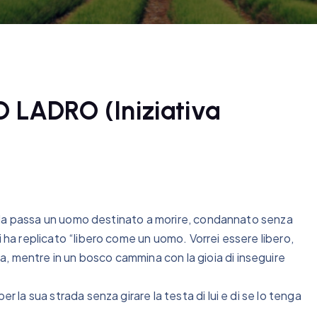
LADRO (Iniziativa
 folla passa un uomo destinato a morire, condannato senza
i ha replicato “libero come un uomo. Vorrei essere libero,
, mentre in un bosco cammina con la gioia di inseguire
r la sua strada senza girare la testa di lui e di se lo tenga