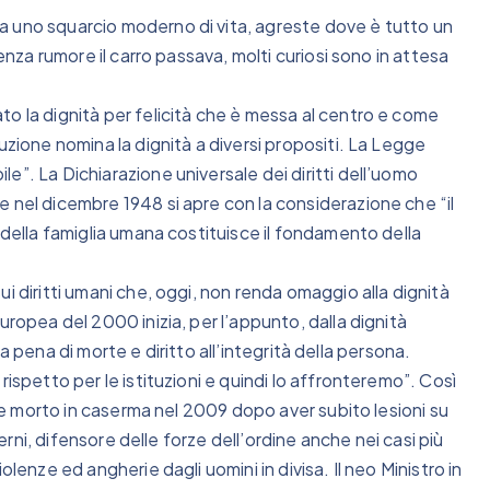
a uno squarcio moderno di vita, agreste dove è tutto un
Senza rumore il carro passava, molti curiosi sono in attesa
o la dignità per felicità che è messa al centro e come
uzione nomina la dignità a diversi propositi. La Legge
e”. La Dichiarazione universale dei diritti dell’uomo
 nel dicembre 1948 si apre con la considerazione che “il
 della famiglia umana costituisce il fondamento della
i diritti umani che, oggi, non renda omaggio alla dignità
uropea del 2000 inizia, per l’appunto, dalla dignità
lla pena di morte e diritto all’integrità della persona.
ispetto per le istituzioni e quindi lo affronteremo”. Così
o e morto in caserma nel 2009 dopo aver subito lesioni su
terni, difensore delle forze dell’ordine anche nei casi più
lenze ed angherie dagli uomini in divisa. Il neo Ministro in