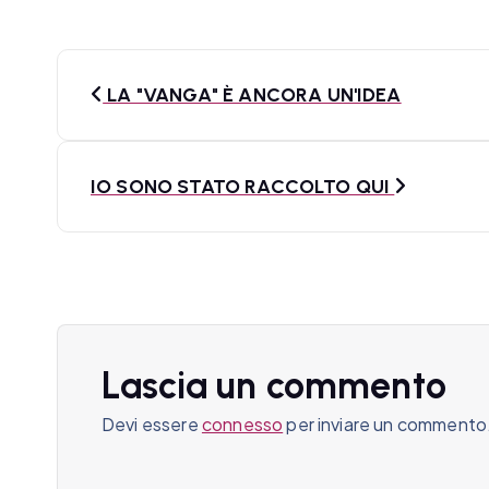
N
LA "VANGA" È ANCORA UN'IDEA
a
v
IO SONO STATO RACCOLTO QUI
i
g
a
z
Lascia un commento
i
Devi essere
connesso
per inviare un commento
o