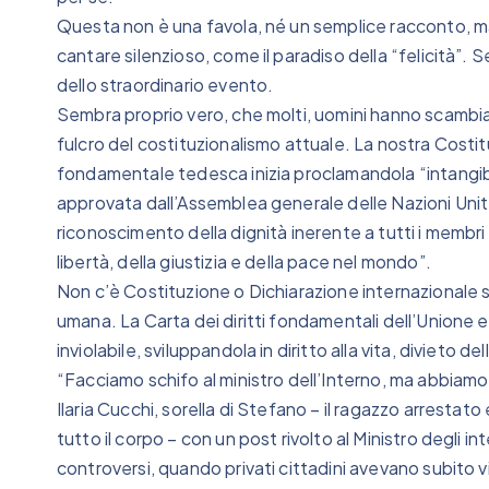
Questa non è una favola, né un semplice racconto, m
cantare silenzioso, come il paradiso della “felicità”. 
dello straordinario evento.
Sembra proprio vero, che molti, uomini hanno scambiat
fulcro del costituzionalismo attuale. La nostra Costit
fondamentale tedesca inizia proclamandola “intangibil
approvata dall’Assemblea generale delle Nazioni Unite
riconoscimento della dignità inerente a tutti i membri
libertà, della giustizia e della pace nel mondo”.
Non c’è Costituzione o Dichiarazione internazionale su
umana. La Carta dei diritti fondamentali dell’Unione e
inviolabile, sviluppandola in diritto alla vita, divieto de
“Facciamo schifo al ministro dell’Interno, ma abbiamo r
Ilaria Cucchi, sorella di Stefano – il ragazzo arrestat
tutto il corpo – con un post rivolto al Ministro degli in
controversi, quando privati cittadini avevano subito vio