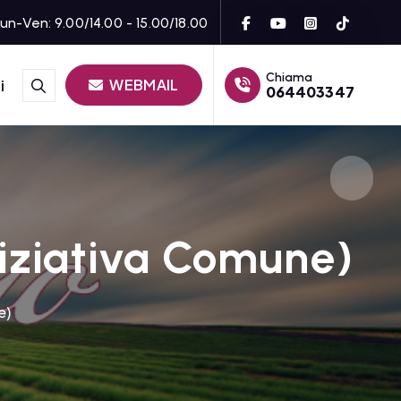
un-Ven: 9.00/14.00 - 15.00/18.00
Chiama
WEBMAIL
i
064403347
ziativa Comune)
e)