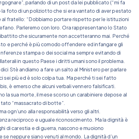
rgognare”, parlando di un post da lei pubblicato (“mi fa
 la foto di un poliziotto che si era vantato di aver pestato
 al fratello: “Dobbiamo portare rispetto per le istituzioni
efano. Parleremo con loro. Ora rappresentano lo Stato
o dibattito che sicuramente non accetteranno mai. Perché
sto e perché è più comodo offendere ed infangare gli
conferenze stampa o dei social ma sempre evitando di
laterali in questo Paese i diritti umani sono il problema.
dici Stè andiamo a fare un salto al Ministero per parlare
i sei più ed è solo colpa tua. Ma perché ti sei fatto
is, è emerso che alcuni verbali vennero falsificati.
o la sua morte, il mese scorso un carabiniere depose al
 stato “massacrato di botte”.
a ogn’uno alla responsabilità verso gli altri.
e senza reciproco e uguale riconoscimento. Ma la dignità è
oghi di carestia e di guerra, nascono e muoiono
se neppure siano venuti al mondo. La dignità d’un