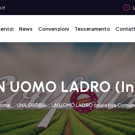
.it
L
ervizi
News
Convenzioni
Tesseramento
Contatt
 UOMO LADRO (Ini
ome
UNA GABBIA….UN UOMO LADRO (Iniziativa Comun