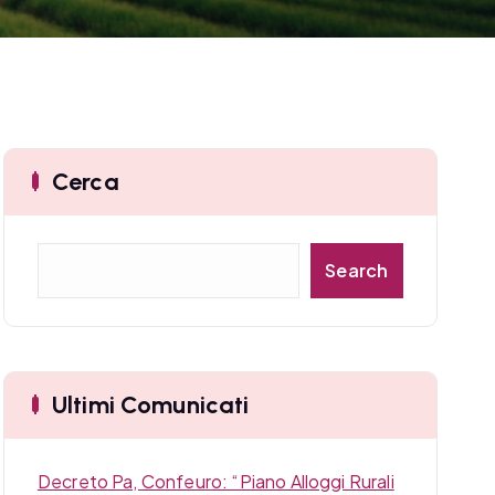
Cerca
C
Search
e
r
c
a
Ultimi Comunicati
Decreto Pa, Confeuro: “Piano Alloggi Rurali