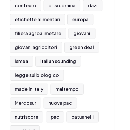
confeuro
crisi ucraina
dazi
etichette alimentari
europa
filiera agroalimetare
giovani
giovani agricoltori
green deal
ismea
italian sounding
legge sul biologico
made in Italy
maltempo
Mercosur
nuova pac
nutriscore
pac
patuanelli