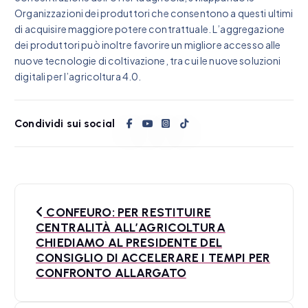
Organizzazioni dei produttori che consentono a questi ultimi
di acquisire maggiore potere contrattuale. L’aggregazione
dei produttori può inoltre favorire un migliore accesso alle
nuove tecnologie di coltivazione, tra cui le nuove soluzioni
digitali per l’agricoltura 4.0.
Condividi sui social
N
CONFEURO: PER RESTITUIRE
a
CENTRALITÀ ALL’AGRICOLTURA
CHIEDIAMO AL PRESIDENTE DEL
v
CONSIGLIO DI ACCELERARE I TEMPI PER
CONFRONTO ALLARGATO
i
g