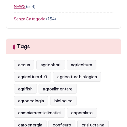
NEWS
(514)
Senza Categoria
(754)
Tags
acqua
agricoltori
agricoltura
agricoltura 4.0
agricoltura biologica
agrifish
agroalimentare
agroecologia
biologico
cambiamenti climatici
caporalato
caro energia
confeuro
crisi ucraina