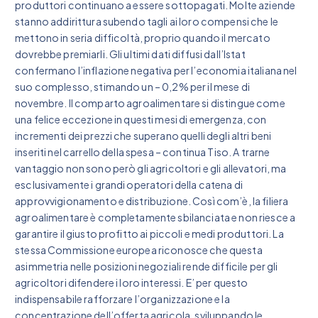
produttori continuano a essere sottopagati. Molte aziende
stanno addirittura subendo tagli ai loro compensi che le
mettono in seria difficoltà, proprio quando il mercato
dovrebbe premiarli. Gli ultimi dati diffusi dall’Istat
confermano l’inflazione negativa per l’economia italiana nel
suo complesso, stimando un – 0,2% per il mese di
novembre. Il comparto agroalimentare si distingue come
una felice eccezione in questi mesi di emergenza, con
incrementi dei prezzi che superano quelli degli altri beni
inseriti nel carrello della spesa – continua Tiso. A trarne
vantaggio non sono però gli agricoltori e gli allevatori, ma
esclusivamente i grandi operatori della catena di
approvvigionamento e distribuzione. Così com’è, la filiera
agroalimentare è completamente sbilanciata e non riesce a
garantire il giusto profitto ai piccoli e medi produttori. La
stessa Commissione europea riconosce che questa
asimmetria nelle posizioni negoziali rende difficile per gli
agricoltori difendere i loro interessi. E’ per questo
indispensabile rafforzare l’organizzazione e la
concentrazione dell’offerta agricola, sviluppando le