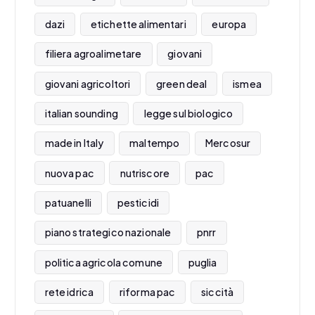
dazi
etichette alimentari
europa
filiera agroalimetare
giovani
giovani agricoltori
green deal
ismea
italian sounding
legge sul biologico
made in Italy
maltempo
Mercosur
nuova pac
nutriscore
pac
patuanelli
pesticidi
piano strategico nazionale
pnrr
politica agricola comune
puglia
rete idrica
riforma pac
siccità