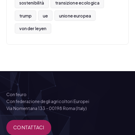
sostenibilità
transizione ecologica
trump
ue
unione europea
von der leyen
Confeuro
Confederazione degli agricoltori Europei
Via Nomentana 133 - 00198 Roma (Italy)
CONTATTACI