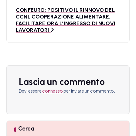
a
CONFEURO: POSITIVO IL RINNOVO DEL
CCNL COOPERAZIONE ALIMENTARE.
z
FACILITARE ORA L’INGRESSO DI NUOVI
LAVORATORI
i
o
n
e
Lascia un commento
a
Devi essere
connesso
per inviare un commento.
r
t
i
Cerca
c