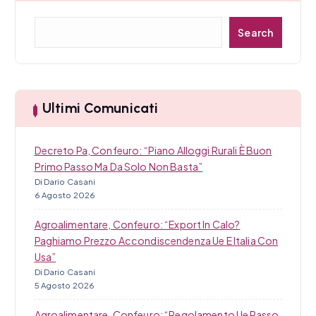
o
C
Search
e
l
r
i
c
a
Ultimi Comunicati
Decreto Pa, Confeuro: “Piano Alloggi Rurali È Buon
Primo Passo Ma Da Solo Non Basta”
Di Dario Casani
6 Agosto 2026
Agroalimentare, Confeuro: “Export In Calo?
Paghiamo Prezzo Accondiscendenza Ue E Italia Con
Usa”
Di Dario Casani
5 Agosto 2026
Agroalimentare, Confeuro: “Regolamento Ue Passo