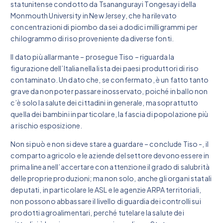
statunitense condotto da Tsanangurayi Tongesayi della
Monmouth University in New Jersey, che ha rilevato
concentrazioni di piombo da sei a dodici milligrammi per
chilogrammo di riso proveniente da diverse fonti.
Il dato più allarmante – prosegue Tiso – riguarda la
figurazione dell’Italia nella lista dei paesi produttori di riso
contaminato. Un dato che, se confermato, è un fatto tanto
grave da non poter passare inosservato, poiché in ballo non
c’è solo la salute dei cittadini in generale, ma soprattutto
quella dei bambini in particolare, la fascia di popolazione più
a rischio esposizione.
Non si può e non si deve stare a guardare – conclude Tiso -, il
comparto agricolo e le aziende del settore devono essere in
prima linea nell’accertare con attenzione il grado di salubrità
delle proprie produzioni; ma non solo, anche gli organi statali
deputati, in particolare le ASL e le agenzie ARPA territoriali,
non possono abbassare il livello di guardia dei controlli sui
prodotti agroalimentari, perché tutelare la salute dei