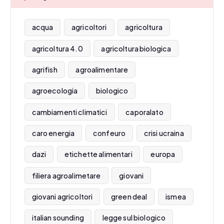
acqua
agricoltori
agricoltura
agricoltura 4.0
agricoltura biologica
agrifish
agroalimentare
agroecologia
biologico
cambiamenti climatici
caporalato
caro energia
confeuro
crisi ucraina
dazi
etichette alimentari
europa
filiera agroalimetare
giovani
giovani agricoltori
green deal
ismea
italian sounding
legge sul biologico