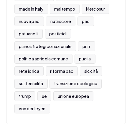
made in Italy
maltempo
Mercosur
nuova pac
nutriscore
pac
patuanelli
pesticidi
piano strategico nazionale
pnrr
politica agricola comune
puglia
rete idrica
riforma pac
siccità
sostenibilità
transizione ecologica
trump
ue
unione europea
von der leyen