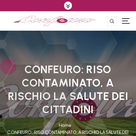
S
k
i
p
CONFEDERAZIONE DEGLI AGRICOLTORI EUROPEI E DEL MONDO
t
o
c
o
n
t
CONFEURO: RISO
e
CONTAMINATO, A
n
t
RISCHIO LA SALUTE DEI
CITTADINI
Home
CONFEURO: RISO CONTAMINATO, A RISCHIO LA SALUTE DEI