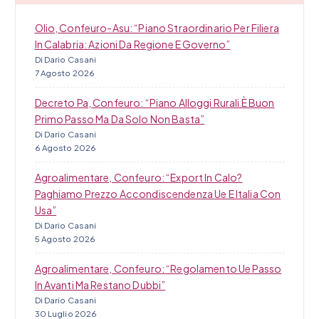
i
Olio, Confeuro-Asu: “Piano Straordinario Per Filiera
In Calabria: Azioni Da Regione E Governo”
Di Dario Casani
7 Agosto 2026
Decreto Pa, Confeuro: “Piano Alloggi Rurali È Buon
Primo Passo Ma Da Solo Non Basta”
Di Dario Casani
6 Agosto 2026
Agroalimentare, Confeuro: “Export In Calo?
Paghiamo Prezzo Accondiscendenza Ue E Italia Con
Usa”
Di Dario Casani
5 Agosto 2026
Agroalimentare, Confeuro: “Regolamento Ue Passo
In Avanti Ma Restano Dubbi”
Di Dario Casani
30 Luglio 2026