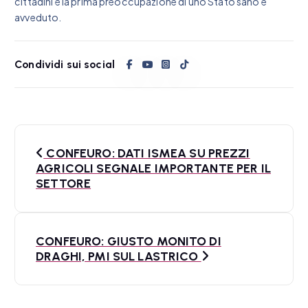
cittadini è la prima preoccupazione di uno Stato sano e
avveduto.
Condividi sui social
N
CONFEURO: DATI ISMEA SU PREZZI
a
AGRICOLI SEGNALE IMPORTANTE PER IL
SETTORE
v
i
CONFEURO: GIUSTO MONITO DI
g
DRAGHI, PMI SUL LASTRICO
a
z