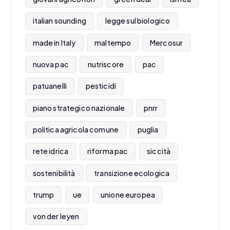
italian sounding
legge sul biologico
made in Italy
maltempo
Mercosur
nuova pac
nutriscore
pac
patuanelli
pesticidi
piano strategico nazionale
pnrr
politica agricola comune
puglia
rete idrica
riforma pac
siccità
sostenibilità
transizione ecologica
trump
ue
unione europea
von der leyen