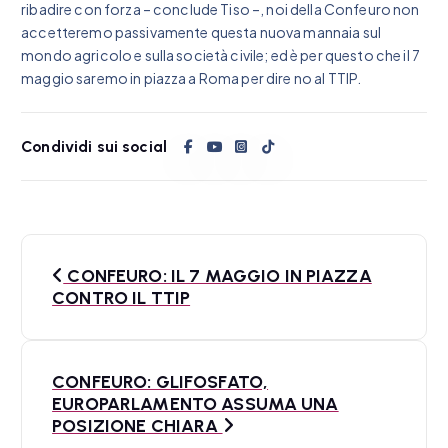
ribadire con forza – conclude Tiso –, noi della Confeuro non
accetteremo passivamente questa nuova mannaia sul
mondo agricolo e sulla società civile; ed è per questo che il 7
maggio saremo in piazza a Roma per dire no al TTIP.
Condividi sui social
N
CONFEURO: IL 7 MAGGIO IN PIAZZA
a
CONTRO IL TTIP
v
i
CONFEURO: GLIFOSFATO,
EUROPARLAMENTO ASSUMA UNA
g
POSIZIONE CHIARA