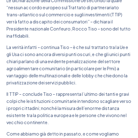
Le dichiarazione della Commissione Ue secondo la quale
“nessun accordo europeo sul Trattato di partnerariato
trans-atlantico sul commercio e sugli investimenti (TTIP)
verrà fatto a discapito dei consumatori” – dichiara il
Presidente nazionale Confeuro, Rocco Tiso – sono del tutto
inaffidabili.
La verità infatti – continua Tiso – è che sul trattato tra la Ue e
gli Usa ci sono ancora diversi punti oscuri, e che gli unici punti
chiari parlano di una evidente penalizzazione del settore
agroalimentare comunitario (in particolare per le Pmi) a
vantaggio delle multinazionali e delle lobby che chiedono la
privatizzazione dei servizi pubblici.
Il TTIP – conclude Tiso – rappresenta l’ultimo dei tanti e gravi
colpi che le istituzioni comunitarie intendono scagliare verso
i propri cittadini; nonché la misura dell’enorme distanza
esistente tra la politica europea e le persone che vivono nel
vecchio continente.
Come abbiamo già detto in passato, e come vogliamo