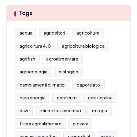
Tags
acqua
agricoltori
agricoltura
agricoltura 4.0
agricoltura biologica
agrifish
agroalimentare
agroecologia
biologico
cambiamenti climatici
caporalato
caro energia
confeuro
crisi ucraina
dazi
etichette alimentari
europa
filiera agroalimetare
giovani
giovani agricoltori
green deal
ismea