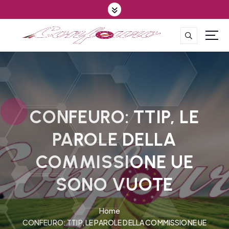
S
k
i
p
CONFEDERAZIONE DEGLI AGRICOLTORI EUROPEI E DEL MONDO
t
o
c
o
n
t
CONFEURO: TTIP, LE
e
PAROLE DELLA
n
t
COMMISSIONE UE
SONO VUOTE
Home
CONFEURO: TTIP, LE PAROLE DELLA COMMISSIONE UE