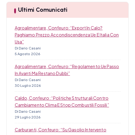
a
l
Ultimi Comunicati
i
Agroalimentare, Confeuro: “Export In Calo?
Paghiamo Prezzo Accondiscendenza Ue E Italia Con
Usa”
Di Dario Casani
5 Agosto 2026
Agroalimentare, Confeuro: “Regolamento Ue Passo
In Avanti Ma Restano Dubbi”
Di Dario Casani
30 Luglio 2026
Caldo, Confeuro: “Politiche Strutturali Contro
Cambiamento Clima E Stop Combustili Fossili”
Di Dario Casani
29 Luglio 2026
Carburanti, Confeuro: “Su Gasolio Intervento